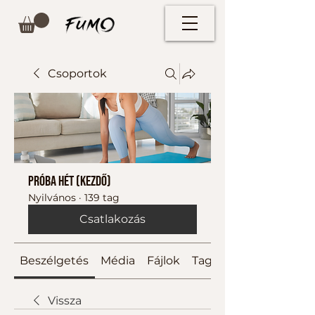
Csoportok
Próba hét (kezdő)
Nyilvános
·
139 tag
Csatlakozás
Beszélgetés
Média
Fájlok
Tagok
Vissza