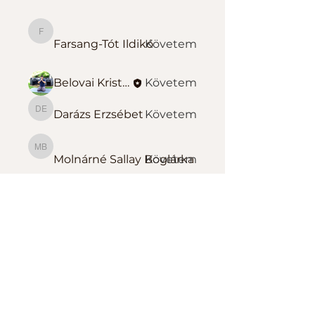
Farsang-Tót Ildikó
Farsang-Tót Ildikó
Követem
Belovai Kristóf Sportedző
Követem
Darázs Erzsébet
Követem
Darázs Erzsébet
Molnárné Sallay Boglárka
Molnárné Sallay Boglárka
Követem
Összes tag megtekintése
(139)