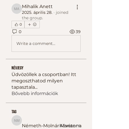
Mihalik Anett
Mihalik Anett
2025. április 28.
·
joined
the group.
0
0
39
Write a comment...
Névjegy
Üdvözöllek a csoportban! Itt
megoszthatod milyen
tapasztala
...
Bővebb információk
tag
Németh-Molnár Marianna
Németh-Molnár Marianna
Követem