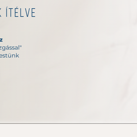
 ítélve
z
zgással"
estünk