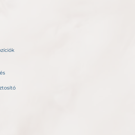
ozíciók
 és
ztosító