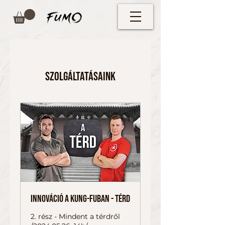
Szolgáltatásaink
Innováció a Kung-fuban - TÉRD
2. rész - Mindent a térdről