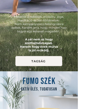
Hetente új edzések, mobility, jóga,
meditáció és zen történetek.
Nem kampányszerű fellángolásra
építek, hanem arra, hogy minden nap
tegyél egy keveset magadért.
A cél nem az hogy
széthajtsd magad.
Hanem hogy évek múlva
is jól működj.
TAGSÁG
FUMO SZÉK
AKTÍV ÜLÉS, TUDATOSAN