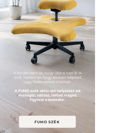
A kérdés nem az, hogy ülsz-e napi 8-14
órát, hanem az, hogy közben leépíted
vagy felébreszted a tested.
A FUMO szék aktív ülő helyzetet ad:
mozogsz, váltasz, tartod magad,
figylesz a testedre.
FUMO SZÉK