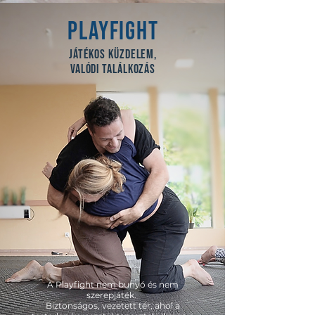
PLAYFIGHT
JÁTÉKOS KÜZDELEM,
VALÓDI TALÁLKOZÁS
A Playfight nem bunyó és nem
szerepjáték. ​
Biztonságos, vezetett tér, ahol a