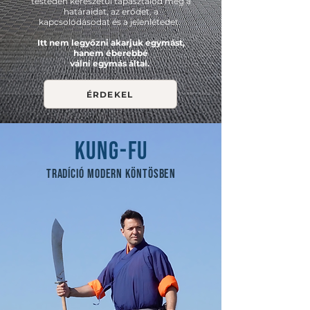
testeden kereszetül tapasztalod meg a
határaidat, az erődet, a
kapcsolódásodat és a jelenlétedet.
Itt nem legyőzni akarjuk egymást,
hanem éberebbé
válni egymás által.
ÉRDEKEL
KUNG-FU
TRADÍCIÓ MODERN KÖNTÖSBEN