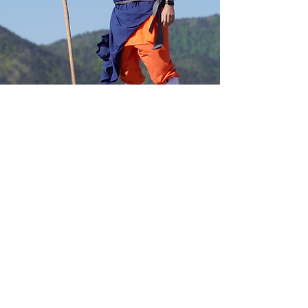
A Shaolin Kung-fu nem pusztán
technikák gyűjteménye.
Fegyelem, figyelem, tartás,
erő, önismeret.
Gyerekeknek és felnőtteknek modern
oktatási szemlélettel, a tradicionális
szemléletet megtartva. ​​
ÉRDEKEL
A FUMO a Harcművészet, a Jóga,
a Mobility,