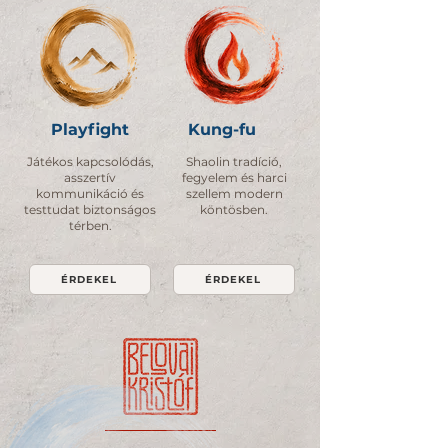
Playfight
Kung-fu
Játékos kapcsolódás,
Shaolin tradíció,
asszertív
fegyelem és harci
kommunikáció és
szellem modern
testtudat biztonságos
köntösben.
térben.
ÉRDEKEL
ÉRDEKEL