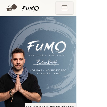
FUNKCIONÁLIS MOZGÁSTÉR
MOZGÁS - KÖNNYEDSÉG
JELENLÉT - ERŐ
KEZDEM AZ ONLINE EDZÉSEKKEL