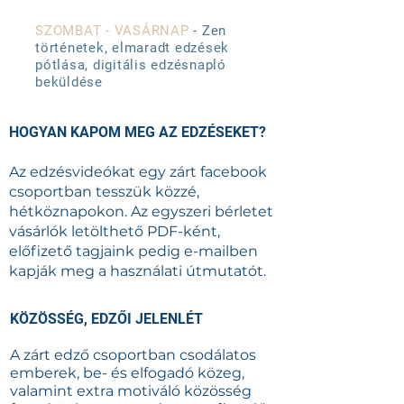
SZOMBAT - VASÁRNAP
- Zen
történetek, elmaradt edzések
pótlása, digitális edzésnapló
beküldése
HOGYAN KAPOM MEG AZ EDZÉSEKET?
Az edzésvideókat egy zárt facebook
csoportban tesszük közzé,
hétköznapokon. Az egyszeri bérletet
vásárlók letölthető PDF-ként,
előfizető tagjaink pedig e-mailben
kapják meg a használati útmutatót.
KÖZÖSSÉG, EDZŐI JELENLÉT
A zárt edző csoportban csodálatos
emberek, be- és elfogadó közeg,
valamint extra motiváló közösség