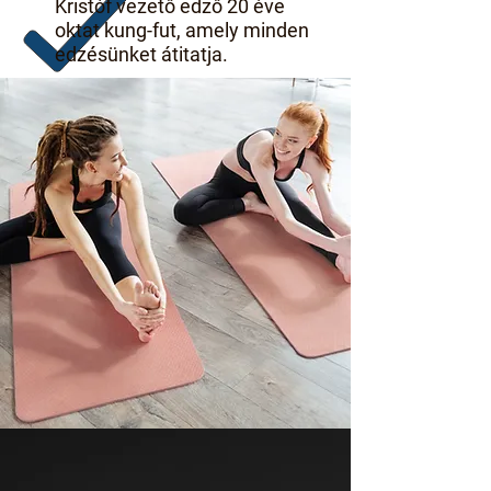
Kristóf vezető edző 20 éve
oktat kung-fut, amely minden
edzésünket átitatja.