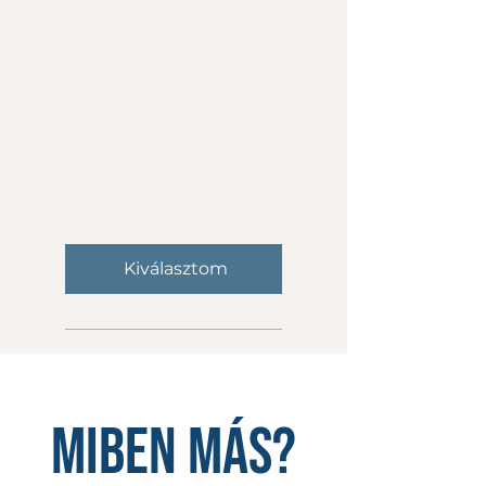
Éves
98 500 Ft
Ft
98 500
Évente
-15% kedvezményt
tartalmaz
Kiválasztom
MIBEN MÁS?