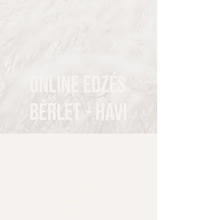
Online edzés
bérlet - Havi
9400 Ft
Ft
9400
Havonta
Egyedi összeállítású
holisztikus edzések,
lazítások és