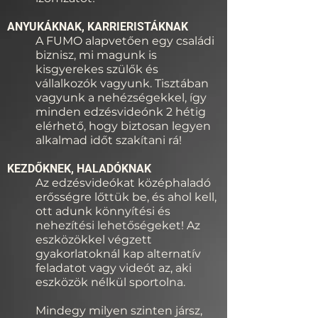
ANYUKÁKNAK, KARRIERISTÁKNAK
A FUMO alapvetően egy családi
biznisz, mi magunk is
kisgyerekes szülők és
vállalkozók vagyunk. Tisztában
vagyunk a nehézségekkel, így
minden edzésvideónk 2 hétig
elérhető, hogy biztosan legyen
alkalmad időt szakítani rá!
KEZDŐKNEK, HALADÓKNAK
Az edzésvideókat középhaladó
erősségre lőttük be, és ahol kell,
ott adunk könnyítési és
nehezítési lehetőségeket! Az
eszközökkel végzett
gyakorlatoknál kap alternatív
feladatot vagy videót az, aki
eszközök nélkül sportolna.
Mindegy milyen szinten jársz,