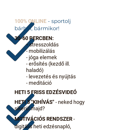
100% ONLINE
- sportolj
bárhol, bármikor!
30-60 PERCBEN:
​-
stresszoldás
- mobilizálás
- jóga elemek
- erősítés (kezdő ill.
haladó)
- levezetés és nyújtás
- meditáció
HETI 5 FRISS EDZÉSVIDEÓ
HETI 3 "KIHÍVÁS"
- neked hogy
sikerül majd?
MOTIVÁCIÓS RENDSZER
-
digitális heti edzésnapló,