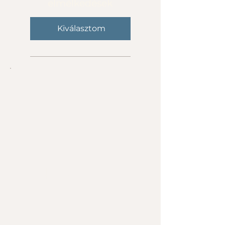
elmélkedések
Kiválasztom
Online edzés
bérlet -