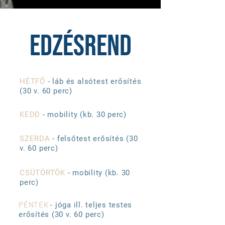
EDZÉSREND
HÉTFŐ
-
láb és alsótest erősítés
(30 v. 60 perc)
KEDD
- mobility (kb. 30 perc)
SZERDA
- felsőtest erősítés (
30
v.
60 perc
)
CSÜTÖRTÖK
- mobility (kb. 30
perc)
PÉNTEK
- jóga ill. teljes testes
erősítés (
30 v.
60 perc)