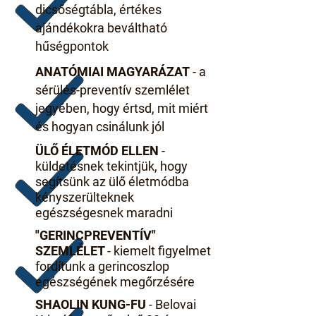
dicsőségtábla, értékes
ajándékokra beváltható
hűségpontok
ANATÓMIAI MAGYARÁZAT
- a
sérülés-preventív szemlélet
jegyében, hogy értsd, mit miért
és hogyan csinálunk jól
ÜLŐ ÉLETMÓD ELLEN
-
küldetésnek tekintjük, hogy
segítsünk az ülő életmódba
kényszerülteknek
egészségesnek maradni
"GERINCPREVENTÍV"
SZEMLÉLET
- kiemelt figyelmet
fordítunk a gerincoszlop
egészségének megőrzésére
SHAOLIN KUNG-FU
- Belovai