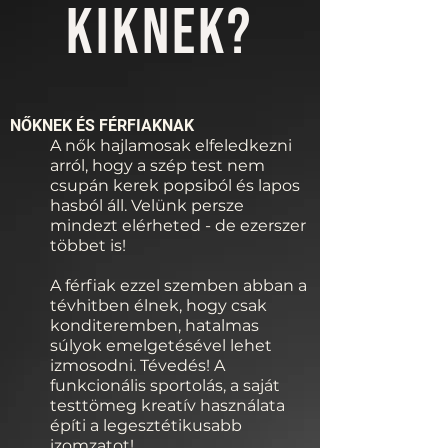
KIKNEK?
NŐKNEK ÉS FÉRFIAKNAK
A nők hajlamosak elfeledkezni
arról, hogy a szép test nem
csupán kerek popsiból és lapos
hasból áll. Velünk persze
mindezt elérheted - de ezerszer
többet is!
A férfiak ezzel szemben abban a
tévhitben élnek, hogy csak
konditeremben, hatalmas
súlyok emelgetésével lehet
izmosodni. Tévedés! A
funkcionális sportolás, a saját
testtömeg kreatív használata
építi a legesztétikusabb
izomzatot!