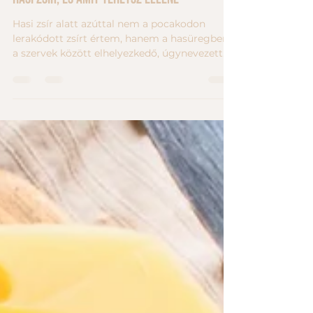
Hasi zsír, és amit tehetsz ellene
Hasi zsír alatt azúttal nem a pocakodon
lerakódott zsírt értem, hanem a hasüregben,
a szervek között elhelyezkedő, úgynevezett
zsigeri zsírt