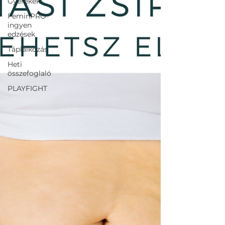
Gyerekek
FeminPRO
ingyen
edzések
Táplálkozás
Heti
összefoglaló
PLAYFIGHT