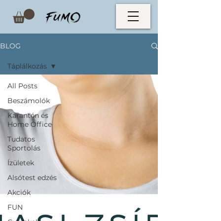
BLOG
Táplálkozás
All Posts
Beszámolók
Karantén és
Home Office
Tudatos
Sportolás
Ízületek
Alsótest edzés
Akciók
FUN