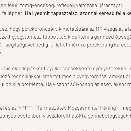
en felül izomgyengeség, reflexek változása, járászavar, 
 felléphet. 
Ha ilyesmit tapasztalsz, azonnal keresd fel a 
it az, hogy porckorongsérv kimutatására az MR vizsgálat a 
zett gyógytornász többet tud kideríteni a gerinced épségér
CT segítségével pedig fel lehet mérni a porckorong károsod
s. 
sa után első lépésként gyulladáscsökkentő gyógyszerekkel,
gelőző technikákkal ismertet meg a gyógytornász, amiket 
juljon ki a probléma. Ha viszont súlyosabb az eset, akkor m
l és 
az “NMPT - Természetes Mozgásminta Tréning” -
 meg
zonyos esetekben visszafordíthatók) a gerincbetegségek b