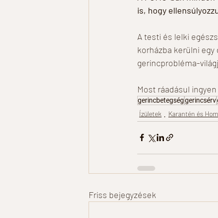
is, hogy ellensúlyoz
A testi és lelki egés
korházba kerülni egy 
gerincprobléma-világj
Most ráadásul ingyen i
gerincbetegség
gerincsérv
Ízületek
Karantén és Hom
Friss bejegyzések