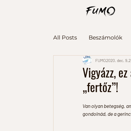
All Posts
Beszámolók
Alsótest edzés
Akci
FUMO
2020. dec. 9.
2
Vigyázz, ez
„fertőz”!
Táplálkozás
Heti öss
Van olyan betegség, am
gondolnád, de a gerinc