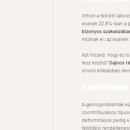
Itthon a felnőtt lako
esetek 22,8%-ban a pr
bizonyos szakaszában
múlnak el: az esetek
Azt hiszed, hogy ez 
lesz közöd?
 Sajnos t
orvosi ellátásban der
A gerincbetegség 
A gerincproblémák kü
csontritkulásos típu
deformitások pedig 4%
fejlődési rendellenes