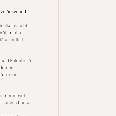
kezelőorvosod!
legalkalmasabb, 
ől, mint a 
ása melletti 
 majd különböző 
érdemes 
űtétre is 
ismerésével 
izonyos típusai.