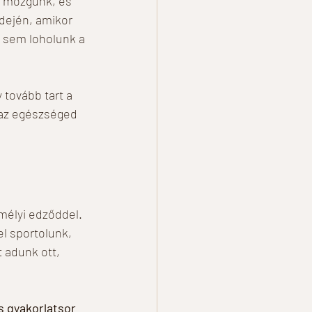
t mozgunk, és 
dején, amikor 
 sem loholunk a 
 tovább tart a 
az egészséged 
mélyi edződdel. 
l sportolunk, 
 adunk ott, 
 gyakorlatsor 