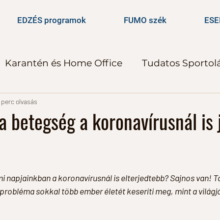
EDZÉS programok
FUMO szék
ES
Karantén és Home Office
Tudatos Sportol
ók
FUN
Gyerekek
FeminPRO ingyen 
 perc olvasás
 a betegség a koronavírusnál is
zefoglaló
PLAYFIGHT
i napjainkban a koronavírusnál is elterjedtebb? Sajnos van! Ta
probléma sokkal több ember életét keseríti meg, mint a világj