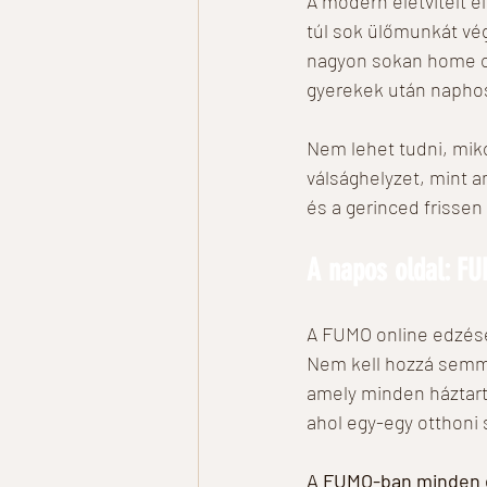
A modern életvitelt 
túl sok ülőmunkát vég
nagyon sokan home of
gyerekek után napho
Nem lehet tudni, miko
válsághelyzet, mint
és a gerinced frissen 
A napos oldal: F
A FUMO online edzése
Nem kell hozzá semmi
amely minden háztart
ahol egy-egy otthoni
A FUMO-ban minden e