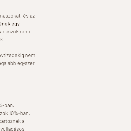
naszokat, és az 
ének egy 
panaszok nem 
k.
évtizedekig nem 
egalább egyszer 
%-ban, 
szok 10%-ban, 
tartoznak a 
gyulladásos 