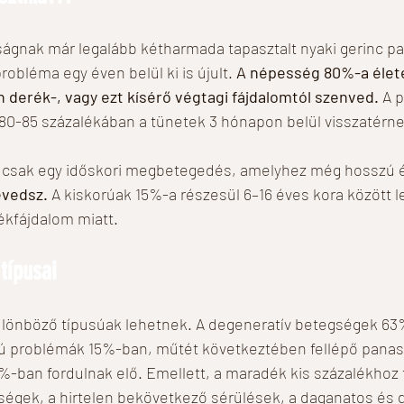
sságnak már legalább kétharmada tapasztalt nyaki gerinc pa
obléma egy éven belül ki is újult. 
A népesség 80%-a élet
 derék-, vagy ezt kísérő végtagi fájdalomtól szenved. 
A 
 80-85 százalékában a tünetek 3 hónapon belül visszatérne
is csak egy időskori megbetegedés, amelyhez még hosszú 
évedsz. 
A kiskorúak 15%-a részesül 6–16 éves kora között l
ékfájdalom miatt. 
típusai
lönböző típusúak lehetnek. A degeneratív betegségek 63
sú problémák 15%-ban, műtét következtében fellépő pana
-ban fordulnak elő. Emellett, a maradék kis százalékhoz 
ségek, a hirtelen bekövetkező sérülések, a daganatos és 