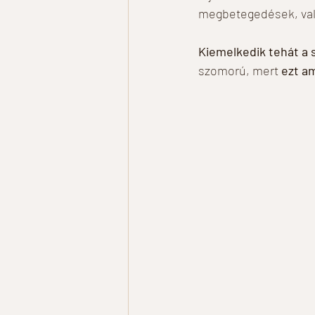
megbetegedések, vala
Kiemelkedik tehát a 
szomorú, mert
 ezt a