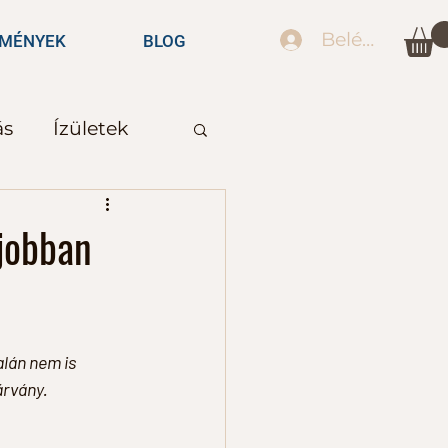
Belépés
EMÉNYEK
BLOG
ás
Ízületek
edzések
 jobban
lán nem is 
árvány.