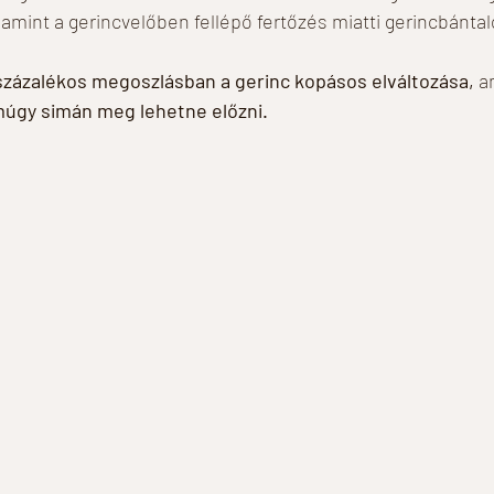
mint a gerincvelőben fellépő fertőzés miatti gerincbántal
százalékos megoszlásban a gerinc kopásos elváltozása, 
a
múgy simán meg lehetne előzni. 