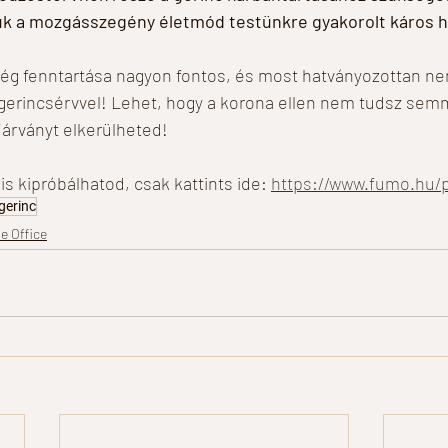
zuk a mozgásszegény életmód testünkre gyakorolt káros h
zség fenntartása nagyon fontos, és most hatványozottan ne
gerincsérvvel! Lehet, hogy a korona ellen nem tudsz semm
árványt elkerülheted! 
s kipróbálhatod, csak kattints ide: 
https://www.fumo.hu/
gerinc
e Office