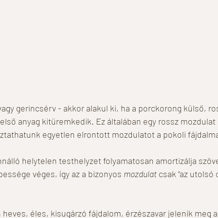
 
agy gerincsérv - akkor alakul ki, ha a porckorong külső, ro
első anyag kitüremkedik. Ez általában egy rossz mozdulat 
ztathatunk egyetlen elrontott mozdulatot a pokoli fájdalma
nnálló helytelen testhelyzet folyamatosan amortizálja szöve
essége véges, így az a bizonyos 
mozdulat
 csak “az utolsó
heves, éles, kisugárzó fájdalom, érzészavar jelenik meg az