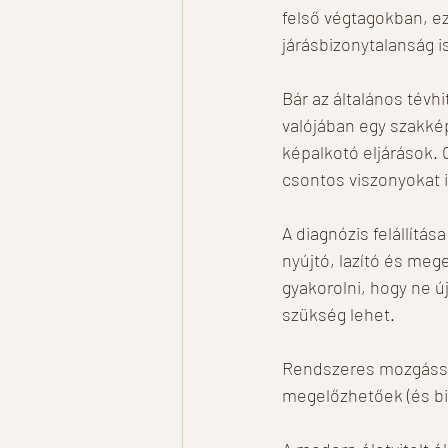
felső végtagokban, ez
járásbizonytalanság is
Bár az általános tévh
valójában egy szakkép
képalkotó eljárások. 
csontos viszonyokat i
A diagnózis felállítá
nyújtó, lazító és me
gyakorolni, hogy ne ú
szükség lehet. 
Rendszeres mozgássa
megelőzhetőek (és bi