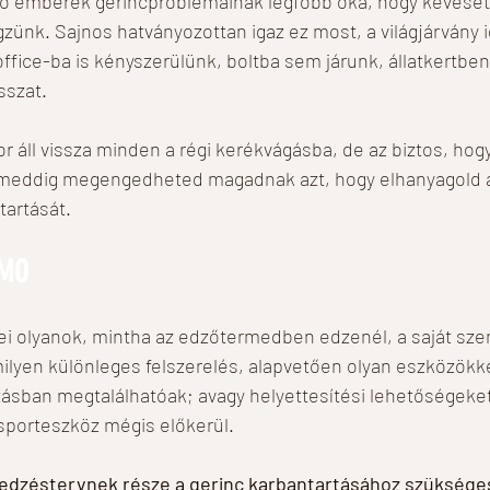
élő emberek gerincproblémáinak legfőbb oka, hogy kevese
zünk. Sajnos hatványozottan igaz ez most, a világjárvány i
fice-ba is kényszerülünk, boltba sem járunk, állatkertben
sszat.
r áll vissza minden a régi kerékvágásba, de az biztos, hogy
 ameddig megengedheted magadnak azt, hogy elhanyagold 
tartását.
UMO
i olyanok, mintha az edzőtermedben edzenél, a saját sze
lyen különleges felszerelés, alapvetően olyan eszközökke
ásban megtalálhatóak; avagy helyettesítési lehetőségeket
 sporteszköz mégis előkerül.
dzéstervnek része a gerinc karbantartásához szükséges