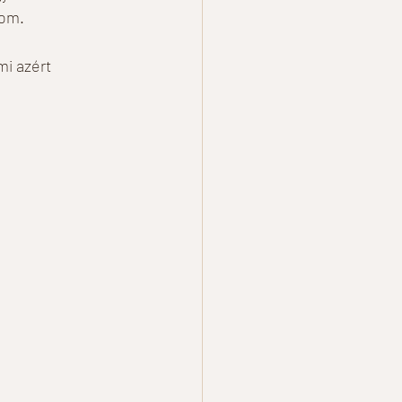
om. 
mi azért 