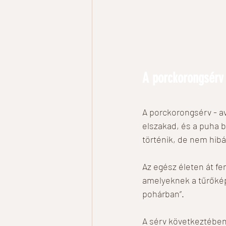
A porckorongsérv
A porckorongsérv - av
elszakad, és a puha b
történik, de nem hibá
Az egész életen át fe
amelyeknek a tűrőkép
pohárban”. 
A sérv következtében 