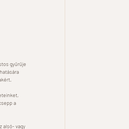
stos gyűrűje 
hatására 
kért. 
teinket, 
 csepp a 
 alsó- vagy 