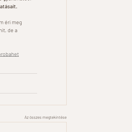
atásait.
m éri meg 
it, de a 
probahet
Az összes megtekintése