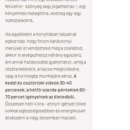
felületre - szőnyeg vagy jógamatrac -, egy 
kényelmes melegítőre, esetleg egy-egy 
vizespalackra. 
Ha egyébként a konyhában talpalnál 
egész nap, hogy finom karácsonyi 
menüvel örvendeztesd meg a családod, 
akkor is elvégezhetsz néhány egyszerű, 
ám annál hatásosabb gyakorlatot, amíg a 
tészta kelésére, a kacsa megsülésére, 
vagy a turmixgép munkájára vársz. 
A 
keddi és csütörtöki videók 30-40 
percesek, a hétfő-szerda-péntekiek 60-
70 percet igényelnek az életedből. 
Összesen heti 4 óra - ennyit igényel tőled 
sokkal egészségesebben és energikusan 
átvészelni a nagy decemberi hajtást. 