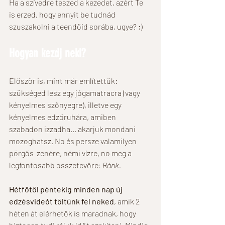
Ha a szívedre teszed a kezedet, azért Te 
is erzed, hogy ennyit be tudnád 
szuszakolni a teendőid sorába, ugye? ;) 
Hogyan kezdj neki? 
Először is, mint már említettük: 
szükséged lesz egy jógamatracra (vagy 
kényelmes szőnyegre), illetve egy 
kényelmes edzőruhára, amiben 
szabadon izzadha... akarjuk mondani 
mozoghatsz. No és persze valamilyen 
pörgős  zenére, némi vízre, no meg a 
legfontosabb összetevőre: 
Ránk. 
Hétfőtől péntekig minden nap új 
edzésvideót töltünk fel neked
, amik 2 
héten át elérhetők is maradnak, hogy 