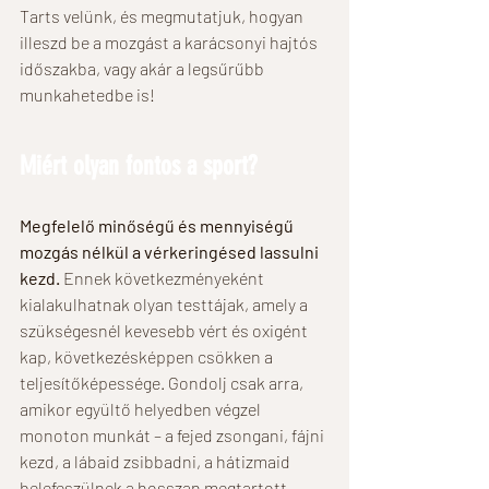
Tarts velünk, és megmutatjuk, hogyan 
illeszd be a mozgást a karácsonyi hajtós 
időszakba, vagy akár a legsűrűbb 
munkahetedbe is!
Miért olyan fontos a sport?
Megfelelő minőségű és mennyiségű 
mozgás nélkül a vérkeringésed lassulni 
kezd. 
Ennek következményeként 
kialakulhatnak olyan testtájak, amely a 
szükségesnél kevesebb vért és oxigént 
kap, következésképpen csökken a 
teljesítőképessége. Gondolj csak arra, 
amikor együltő helyedben végzel 
monoton munkát – a fejed zsongani, fájni 
kezd, a lábaid zsibbadni, a hátizmaid 
belefeszülnek a hosszan megtartott 