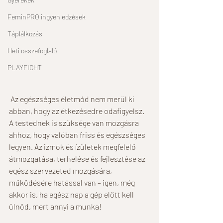
FeminPRO ingyen edzések
Táplálkozás
Heti összefoglaló
PLAYFIGHT
 Az egészséges életmód nem merül ki 
abban, hogy az étkezésedre odafigyelsz. 
A testednek is szüksége van mozgásra 
ahhoz, hogy valóban friss és egészséges 
legyen. Az izmok és ízületek megfelelő 
átmozgatása, terhelése és fejlesztése az 
egész szervezeted mozgására, 
működésére hatással van – igen, még 
akkor is, ha egész nap a gép előtt kell 
ülnöd, mert annyi a munka! 