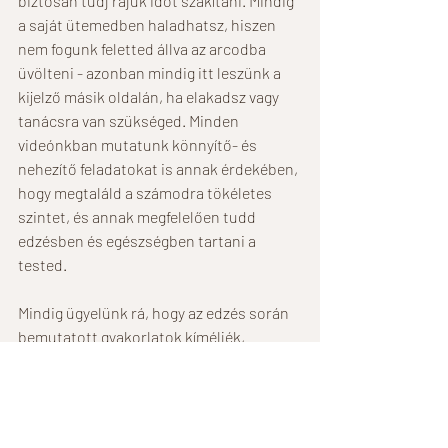
biztosan tudj rájuk időt szakítani. Mindig 
a saját ütemedben haladhatsz, hiszen 
nem fogunk feletted állva az arcodba 
üvölteni - azonban mindig itt leszünk a 
kijelző másik oldalán, ha elakadsz vagy 
tanácsra van szükséged. Minden 
videónkban mutatunk könnyítő- és 
nehezítő feladatokat is annak érdekében, 
hogy megtaláld a számodra tökéletes 
szintet, és annak megfelelően tudd 
edzésben és egészségben tartani a 
tested. 
Mindig ügyelünk rá, hogy az edzés során 
bemutatott gyakorlatok kíméljék, 
ugyanakkor erősítsék a gerincet, 
valamint arra is, hogy megértsd: hogyan 
és miért csináljuk helyesen az adott 
mozgásformát, ezzel csökkentve a 