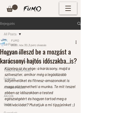
Bejegyzés
All Posts
FUMO
All Posts
2020. nov. 30.
3 perc olvasás
Hogyan illeszd be a mozgást a
Beszámolók
karácsonyi hajtós időszakba…is?
Karantén és Home Office
Közeleg az év vége: a karácsony, majd a 
Tudatos Sportolás
szilveszter, amikor még a legádázabb 
Ízületek
súlyemelőket és fitnesz-amazonokat is 
maga alá temetheti a munka. Te mit teszel 
Alsótest edzés
ebben az időszakban a tested 
Akciók
egészségéért és hogyan tartod meg a 
FUN
motivációdat? Mutatjuk a mi tippjeinket ;)
Gyerekek