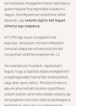
természetes mozgásformáink változatos 
gyakorlásával fog leginkább kialakulni. 
Vagyis, ha kifejezetten esztétikai céllal 
edzenél, úgy 
velünk rögtön két legyet 
üthetsz egy csapásra.
A FUMO egy olyan mozgásformát 
képvisel, amelyben minden elfeledett 
izmodat alaposan elővesszük (és ezt 
nyugodtan vedd fenyegetésnek :) ). 
Ha csatlakozol hozzánk, tapasztalni 
fogod, hogy a legtöbb edzés elvégezhető 
a legátlagosabb háztartási eszközökkel, 
vagy akár azok nélkül. Mindig mindenre 
adunk alternatívát (eszköz-specifikus 
videók esetén alternatív edzés videót), így 
ténylegesen nem lesz másra szükséged a 
kezdéshez, mint egy csúszásmentes 