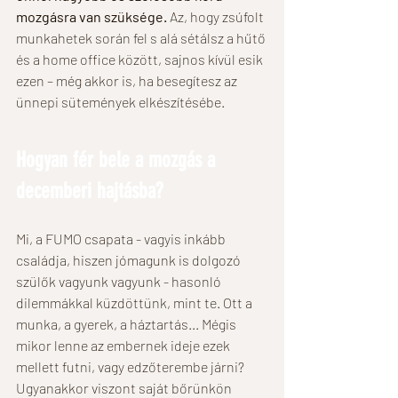
mozgásra van szüksége.
 Az, hogy zsúfolt 
munkahetek során fel s alá sétálsz a hűtő 
és a home office között, sajnos kívül esik 
ezen – még akkor is, ha besegítesz az 
ünnepi sütemények elkészítésébe.
Hogyan fér bele a mozgás a 
decemberi hajtásba?
Mi, a FUMO csapata - vagyis inkább 
családja, hiszen jómagunk is dolgozó 
szülők vagyunk vagyunk - hasonló 
dilemmákkal küzdöttünk, mint te. Ott a 
munka, a gyerek, a háztartás... Mégis 
mikor lenne az embernek ideje ezek 
mellett futni, vagy edzőterembe járni? 
Ugyanakkor viszont saját bőrünkön 