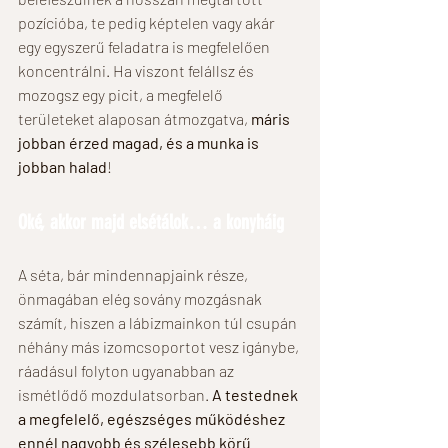
pozícióba, te pedig képtelen vagy akár 
egy egyszerű feladatra is megfelelően 
koncentrálni. Ha viszont felállsz és 
mozogsz egy picit, a megfelelő 
területeket alaposan átmozgatva, 
máris 
jobban érzed magad, és a munka is 
jobban halad
! 
Oké, akkor majd elsétálok… a konyháig
A séta, bár mindennapjaink része, 
önmagában elég sovány mozgásnak 
számít, hiszen a lábizmainkon túl csupán 
néhány más izomcsoportot vesz igánybe, 
ráadásul folyton ugyanabban az 
ismétlődő mozdulatsorban. 
A testednek 
a megfelelő, egészséges működéshez 
ennél nagyobb és szélesebb körű 