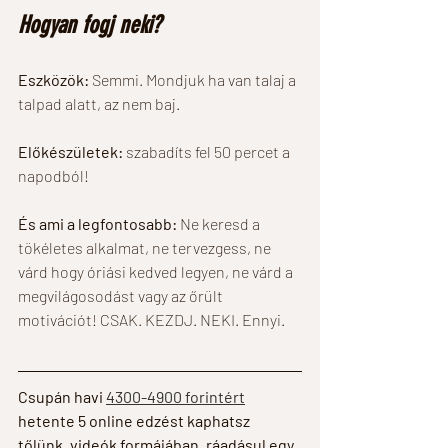
Hogyan fogj neki? 
Eszközök: 
Semmi. Mondjuk ha van talaj a 
talpad alatt, az nem baj. 
Előkészületek: 
szabadíts fel 50 percet a 
napodból! 
És ami a legfontosabb:
 Ne keresd a 
tökéletes alkalmat, ne tervezgess, ne 
várd hogy óriási kedved legyen, ne várd a 
megvilágosodást vagy az őrült 
motivációt! CSAK. KEZDJ. NEKI. Ennyi. 
Csupán havi 
4300-4900 forintért
hetente 5 online edzést kaphatsz 
tőlünk, videók formájában, ráadásul egy 