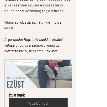
elképesztően szuper és összetartó 
online sport közösség tagja lehetsz! 
Nincs apróbetű, ez nálunk ennyibe 
kerül. 
Árgarancia:
 Rögzített banki átutalást 
választó tagjaink számára, amíg az 
előfizetésük él, nem emelünk árat.
Ezüst tagság
Vásárlás most