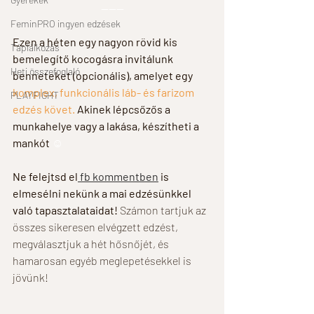
------
FeminPRO ingyen edzések
Ezen a héten egy nagyon rövid kis 
Táplálkozás
bemelegítő kocogásra invitálunk 
Heti összefoglaló
benneteket (opcionális), amelyet egy 
komplex, funkcionális láb- és farizom 
PLAYFIGHT
edzés követ.
 Akinek lépcsőzős a 
munkahelye vagy a lakása, készítheti a 
mankót 
☺ 
Ne felejtsd el
 fb kommentben
 is 
elmesélni nekünk a mai edzésünkkel 
való tapasztalataidat! 
Számon tartjuk az 
összes sikeresen elvégzett edzést, 
megválasztjuk a hét hősnőjét, és 
hamarosan egyéb meglepetésekkel is 
jövünk!