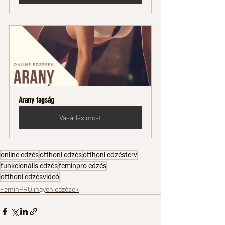
Arany tagság
Vásárlás most
online edzés
otthoni edzés
otthoni edzésterv
funkcionális edzés
feminpro edzés
otthoni edzésvideó
FeminPRO ingyen edzések