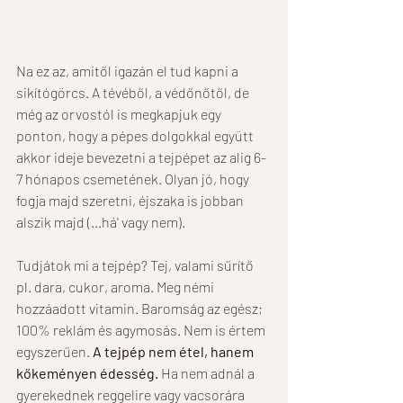
Na ez az, amitől igazán el tud kapni a 
sikítógörcs. A tévéből, a védőnőtől, de 
még az orvostól is megkapjuk egy 
ponton, hogy a pépes dolgokkal együtt 
akkor ideje bevezetni a tejpépet az alig 6-
7 hónapos csemetének. Olyan jó, hogy 
fogja majd szeretni, éjszaka is jobban 
alszik majd (...há' vagy nem). 
Tudjátok mi a tejpép? Tej, valami sűrítő 
pl. dara, cukor, aroma. Meg némi 
hozzáadott vitamin. Baromság az egész; 
100% reklám és agymosás. Nem is értem 
egyszerűen.
 A tejpép nem étel, hanem 
kőkeményen édesség. 
Ha nem adnál a 
gyerekednek reggelire vagy vacsorára 