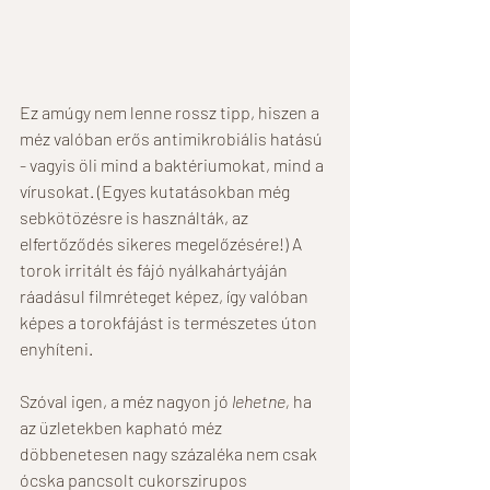
Ez amúgy nem lenne rossz tipp, hiszen a 
méz valóban erős antimikrobiális hatású 
- vagyis öli mind a baktériumokat, mind a 
vírusokat. (Egyes kutatásokban még 
sebkötözésre is használták, az 
elfertőződés sikeres megelőzésére!) A 
torok irritált és fájó nyálkahártyáján 
ráadásul filmréteget képez, így valóban 
képes a torokfájást is természetes úton 
enyhíteni.
Szóval igen, a méz nagyon jó 
lehetne,
 ha 
az üzletekben kapható méz 
döbbenetesen nagy százaléka nem csak 
ócska pancsolt cukorszirupos 