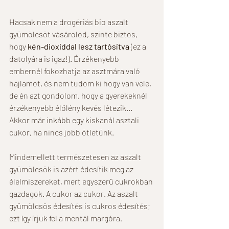
Hacsak nem a drogériás bio aszalt 
gyümölcsöt vásárolod, szinte biztos, 
hogy
 kén-dioxiddal lesz tartósítva 
(ez a 
datolyára is igaz!). Érzékenyebb 
embernél fokozhatja az asztmára való 
hajlamot, és nem tudom ki hogy van vele, 
de én azt gondolom, hogy a gyerekeknél 
érzékenyebb élőlény kevés létezik... 
Akkor már inkább egy kiskanál asztali 
cukor, ha nincs jobb ötletünk.
Mindemellett természetesen az aszalt 
gyümölcsök is azért édesítik meg az 
élelmiszereket, mert egyszerű cukrokban 
gazdagok. A cukor az cukor. Az aszalt 
gyümölcsös édesítés is cukros édesítés; 
ezt így írjuk fel a mentál margóra. 