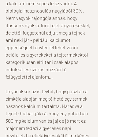
a kalcium nem képes felszívódni. A 
biológiai hasznosulás nagyjából 30%. 
Nem vagyok rajongója annak, hogy 
itassunk nyakra-főre tejet a gyerekekkel, 
de ettől függetenül adjuk meg a tejnek 
ami neki jár - például kalciumot 
éppenséggel tényleg fel lehet venni 
belőle, és a gyerekeket a tejtermékektől 
kategorikusan eltiltani csak alapos 
indokkal és szoros hozzáértő 
felügyelettel ajánlom... 
Ugyanakkor az is tévhit, hogy pusztán a 
címkéje alapján megítélhető egy termék 
hasznos kalcium tartalma. Maradva a 
tejnél: hiába írják rá, hogy egy pohárban 
300 mg kalcium van és jaj de jó mert ez 
majdnem fedezi a gyerekek napi 
bevitelét, ha effektíve csak 100 mg képes 