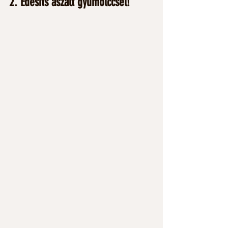
2. Édesíts aszalt gyümölccsel! 