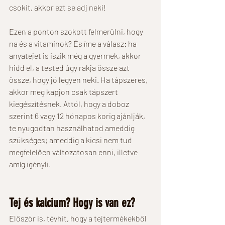
csokit, akkor ezt se adj neki! 
Ezen a ponton szokott felmerülni, hogy 
na és a vitaminok? És íme a válasz: ha 
anyatejet is iszik még a gyermek, akkor 
hidd el, a tested úgy rakja össze azt 
össze, hogy jó legyen neki. Ha tápszeres, 
akkor meg kapjon csak tápszert 
kiegészítésnek. Attól, hogy a doboz 
szerint 6 vagy 12 hónapos korig ajánlják, 
te nyugodtan használhatod ameddig 
szükséges; ameddig a kicsi nem tud 
megfelelően változatosan enni, illetve 
amíg igényli. 
Tej és kalcium? Hogy is van ez? 
Először is, tévhit, hogy a tejtermékekből 