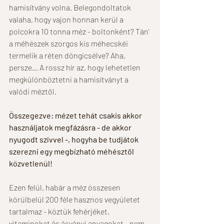
hamisítvány volna. Belegondoltatok 
valaha, hogy vajon honnan kerül a 
polcokra 10 tonna méz - boltonként? Tán' 
a méhészek szorgos kis méhecskéi 
termelik a réten döngicsélve? Aha, 
persze... A rossz hír az, hogy lehetetlen 
megkülönböztetni a hamisítványt a 
valódi méztől. 
Összegezve: mézet tehát csakis akkor 
használjatok megfázásra - de akkor 
nyugodt szívvel -, hogyha be tudjátok 
szerezni egy megbízható méhésztől 
közvetlenül! 
Ezen felül, habár a méz összesen 
körülbelül 200 féle hasznos vegyületet 
tartalmaz - köztük fehérjéket, 
vitaminokat és ásványi anyagokat - nem 