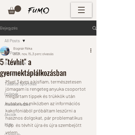
Bejegyzés
All Posts
Bognár Réka
All Posts
2021. nov. 15.
3 perc olvasás
5 "tévhit" a
Beszámolók
gyermektáplálkozásban
Karantén és Home Office
Mivel 3 éves a kisfiam, természetesen 
Tudatos Sportolás
jómagam is rengeteg anyuka csoportot 
Ízületek
megjártam tippek és trükkök után 
kutatva, és miközben az információs 
Alsótest edzés
kakofóniából próbáltam leszűrni a 
Akciók
hasznos dolgokat, pár problematikus 
FUN
tipp  és tévhit újra és újra szembejött 
velem.
Gyerekek