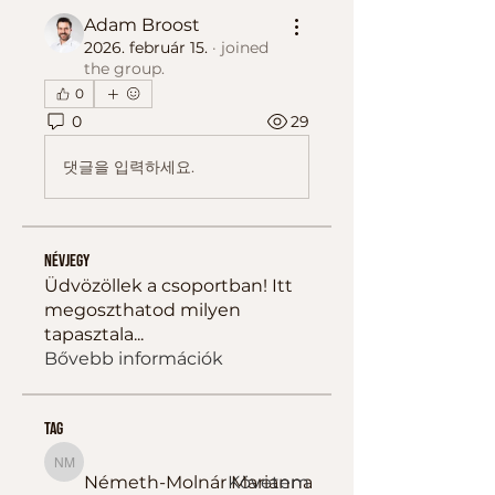
Adam Broost
2026. február 15.
·
joined
the group.
0
0
29
댓글을 입력하세요.
Névjegy
Üdvözöllek a csoportban! Itt
megoszthatod milyen
tapasztala
...
Bővebb információk
tag
Németh-Molnár Marianna
Németh-Molnár Marianna
Követem