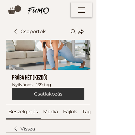
Csoportok
Próba hét (kezdő)
Nyilvános
·
139 tag
Csatlakozás
Beszélgetés
Média
Fájlok
Tagok
Vissza