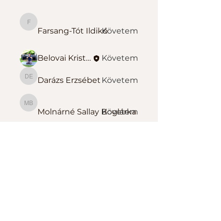
Farsang-Tót Ildikó
Farsang-Tót Ildikó
Követem
Belovai Kristóf Sportedző
Követem
Darázs Erzsébet
Követem
Darázs Erzsébet
Molnárné Sallay Boglárka
Molnárné Sallay Boglárka
Követem
Összes tag megtekintése
(139)