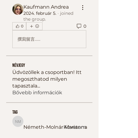
Kaufmann Andrea
2024. február 5.
·
joined
the group.
0
0
撰寫留言......
Névjegy
Üdvözöllek a csoportban! Itt
megoszthatod milyen
tapasztala
...
Bővebb információk
tag
Németh-Molnár Marianna
Németh-Molnár Marianna
Követem