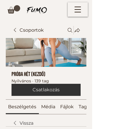
Csoportok
Próba hét (kezdő)
Nyilvános
·
139 tag
Csatlakozás
Beszélgetés
Média
Fájlok
Tagok
Vissza