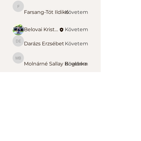
Farsang-Tót Ildikó
Farsang-Tót Ildikó
Követem
Belovai Kristóf Sportedző
Követem
Darázs Erzsébet
Követem
Darázs Erzsébet
Molnárné Sallay Boglárka
Molnárné Sallay Boglárka
Követem
Összes tag megtekintése
(139)