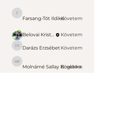
Farsang-Tót Ildikó
Farsang-Tót Ildikó
Követem
Belovai Kristóf Sportedző
Követem
Darázs Erzsébet
Követem
Darázs Erzsébet
Molnárné Sallay Boglárka
Molnárné Sallay Boglárka
Követem
Összes tag megtekintése
(139)