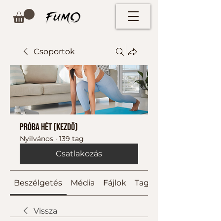
Csoportok
Próba hét (kezdő)
Nyilvános
·
139 tag
Csatlakozás
Beszélgetés
Média
Fájlok
Tagok
Vissza