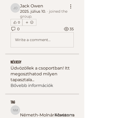
Jack Owen
Jack Owen
2025. július 10.
·
joined the
group.
0
0
35
Write a comment...
Névjegy
Üdvözöllek a csoportban! Itt
megoszthatod milyen
tapasztala
...
Bővebb információk
tag
Németh-Molnár Marianna
Németh-Molnár Marianna
Követem