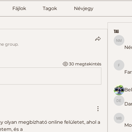
Fájlok
Tagok
Névjegy
tag
Németh
he group.
Né
30 megtekintés
Farsang
Far
Dar
Darázs 
Molnárn
 olyan megbízható online felületet, ahol a 
Mol
tem, és a  