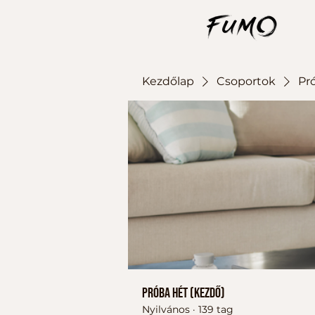
Kezdőlap
Csoportok
Pr
Próba hét (kezdő)
Nyilvános
·
139 tag