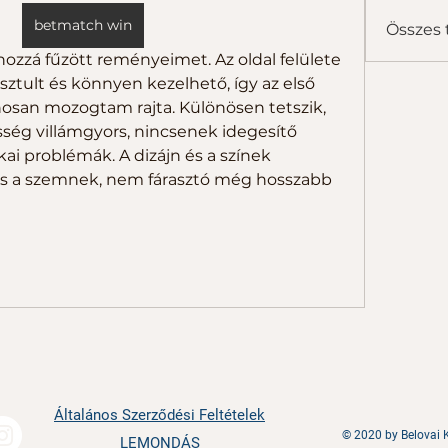
betmatch win
Összes 
 hozzá fűzött reményeimet. Az oldal felülete 
sztult és könnyen kezelhető, így az első 
osan mozogtam rajta. Különösen tetszik, 
ség villámgyors, nincsenek idegesítő 
i problémák. A dizájn és a színek 
s a szemnek, nem fárasztó még hosszabb 
Általános Szerződési Feltételek
© 2020 by Belovai K
LEMONDÁS