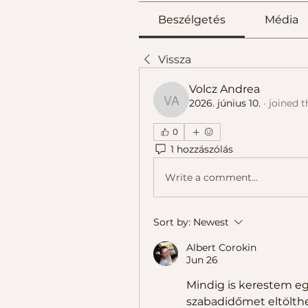
Beszélgetés
Média
Vissza
Volcz Andrea
2026. június 10.
·
joined t
Volcz Andrea
0
1 hozzászólás
Write a comment...
Sort by:
Newest
Albert Corokin
Jun 26
Mindig is kerestem egy
szabadidőmet eltölthe