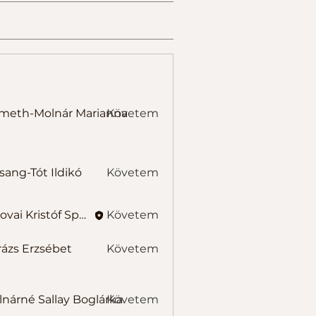
-Molnár Marianna
meth-Molnár Marianna
Követem
-Tót Ildikó
sang-Tót Ildikó
Követem
Belovai Kristóf Sportedző
Követem
ázs Erzsébet
Követem
Erzsébet
é Sallay Boglárka
nárné Sallay Boglárka
Követem