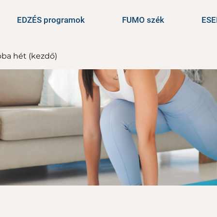
EDZÉS programok
FUMO szék
ES
óba hét (kezdő)