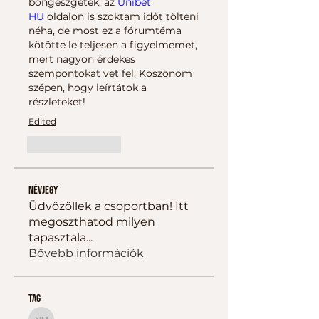
böngészgetek, az 
Unibet 
HU
 oldalon is szoktam időt tölteni 
néha, de most ez a fórumtéma 
kötötte le teljesen a figyelmemet, 
mert nagyon érdekes 
szempontokat vet fel. Köszönöm 
szépen, hogy leírtátok a 
részleteket!
Edited
Like
Reply
Névjegy
Üdvözöllek a csoportban! Itt
megoszthatod milyen
tapasztala
...
Bővebb információk
tag