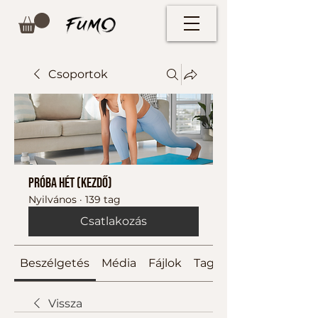
Csoportok
Próba hét (kezdő)
Nyilvános
·
139 tag
Csatlakozás
Beszélgetés
Média
Fájlok
Tagok
Vissza