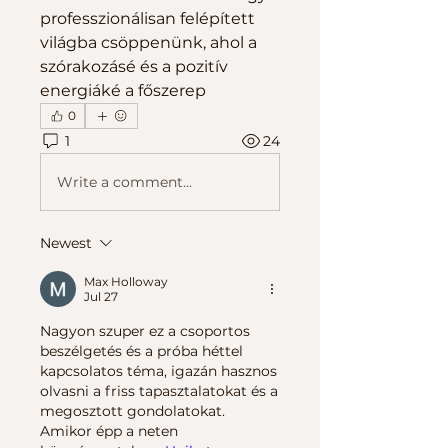
professzionálisan felépített 
világba csöppenünk, ahol a 
szórakozásé és a pozitív 
energiáké a főszerep
0
1
24
Write a comment...
Newest
Max Holloway
Jul 27
Nagyon szuper ez a csoportos 
beszélgetés és a próba héttel 
kapcsolatos téma, igazán hasznos 
olvasni a friss tapasztalatokat és a 
megosztott gondolatokat. 
Amikor épp a neten 