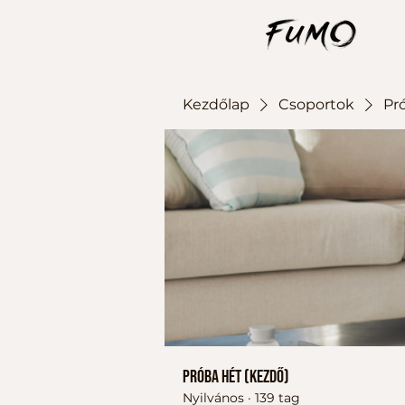
Kezdőlap
Csoportok
Pr
Próba hét (kezdő)
Nyilvános
·
139 tag