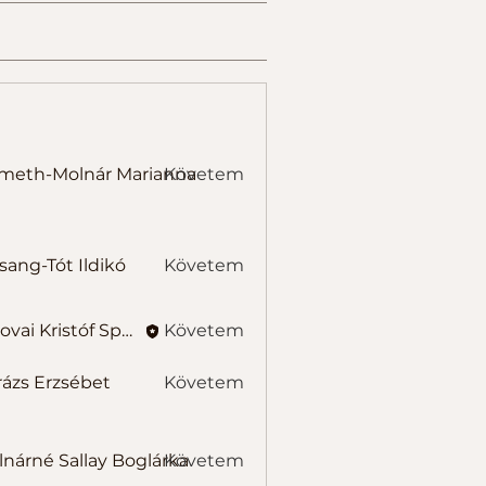
-Molnár Marianna
meth-Molnár Marianna
Követem
-Tót Ildikó
sang-Tót Ildikó
Követem
Belovai Kristóf Sportedző
Követem
ázs Erzsébet
Követem
Erzsébet
é Sallay Boglárka
nárné Sallay Boglárka
Követem