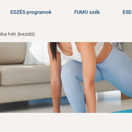
EDZÉS programok
FUMO szék
ES
óba hét (kezdő)