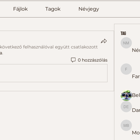
Fájlok
Tagok
Névjegy
tag
Németh
 következő felhasználóval együtt csatlakozott
Né
a
.
0 hozzászólás
Farsang
Far
Dar
Darázs 
Molnárn
Mol