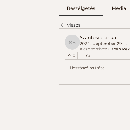
Beszélgetés
Média
Vissza
Szantosi blanka
2024. szeptember 29.
·
a
Szantosi blanka
a csoporthoz:
Orbán Rék
0
Hozzászólás írása...