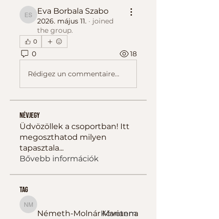
Eva Borbala Szabo
Eva Borbala Szabo
2026. május 11.
·
joined
the group.
0
0
18
Rédigez un commentaire...
Névjegy
Üdvözöllek a csoportban! Itt
megoszthatod milyen
tapasztala
...
Bővebb információk
tag
Németh-Molnár Marianna
Németh-Molnár Marianna
Követem