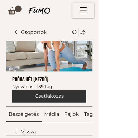
Csoportok
Próba hét (kezdő)
Nyilvános
·
139 tag
Csatlakozás
Beszélgetés
Média
Fájlok
Tagok
Vissza