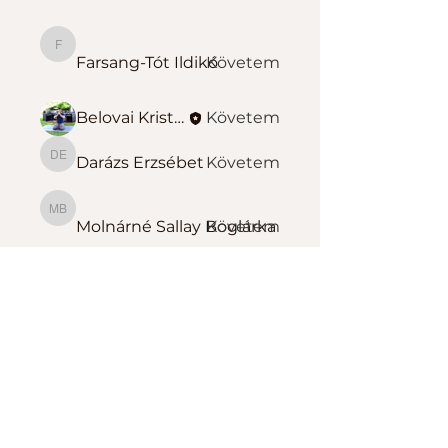
Farsang-Tót Ildikó
Farsang-Tót Ildikó
Követem
Belovai Kristóf Sportedző
Követem
Darázs Erzsébet
Követem
Darázs Erzsébet
Molnárné Sallay Boglárka
Molnárné Sallay Boglárka
Követem
Összes tag megtekintése
(139)