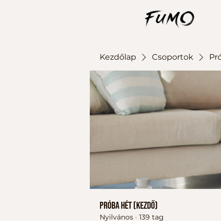
Kezdőlap
Csoportok
Pr
Próba hét (kezdő)
Nyilvános
·
139 tag