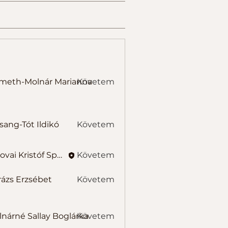
-Molnár Marianna
meth-Molnár Marianna
Követem
-Tót Ildikó
sang-Tót Ildikó
Követem
Belovai Kristóf Sportedző
Követem
ázs Erzsébet
Követem
Erzsébet
é Sallay Boglárka
nárné Sallay Boglárka
Követem