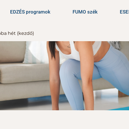
EDZÉS programok
FUMO szék
ES
óba hét (kezdő)