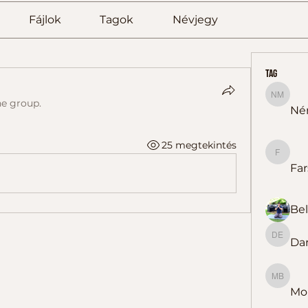
Fájlok
Tagok
Névjegy
tag
Németh
he group.
Né
25 megtekintés
Farsang
Far
Dar
Darázs 
Molnárn
Mol