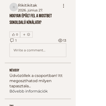
Rikitikitak
Rikitikitak
2026. június 27.
Hogyan épült fel a Mostbet
sokoldalú kínálata?
0
1
13
Write a comment...
Névjegy
Üdvözöllek a csoportban! Itt
megoszthatod milyen
tapasztala
...
Bővebb információk