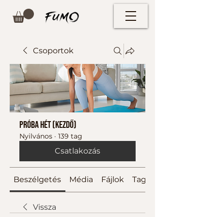
Csoportok
Próba hét (kezdő)
Nyilvános
·
139 tag
Csatlakozás
Beszélgetés
Média
Fájlok
Tagok
Vissza