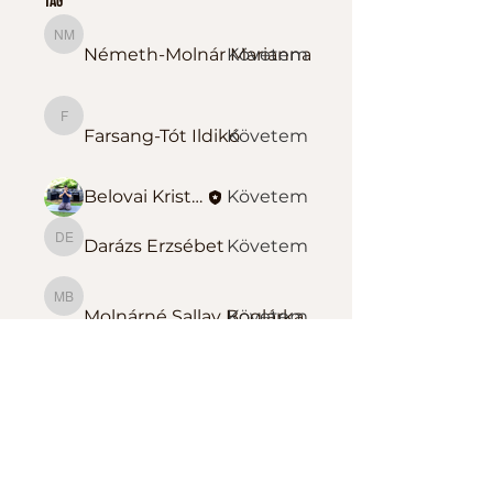
tag
Németh-Molnár Marianna
Németh-Molnár Marianna
Követem
Farsang-Tót Ildikó
Farsang-Tót Ildikó
Követem
Belovai Kristóf Sportedző
Követem
Darázs Erzsébet
Követem
Darázs Erzsébet
Molnárné Sallay Boglárka
Molnárné Sallay Boglárka
Követem
Összes tag megtekintése
(139)