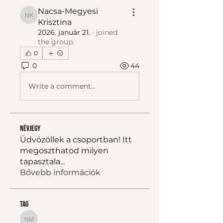
Nacsa-Megyesi
Nacsa-Megyesi Krisztina
Krisztina
2026. január 21.
·
joined
the group.
0
0
44
Write a comment...
Névjegy
Üdvözöllek a csoportban! Itt
megoszthatod milyen
tapasztala
...
Bővebb információk
tag