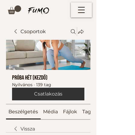
Csoportok
Próba hét (kezdő)
Nyilvános
·
139 tag
Csatlakozás
Beszélgetés
Média
Fájlok
Tagok
Vissza