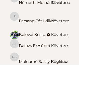
Németh-Molnár Marianna
Németh-Molnár Marianna
Követem
Farsang-Tót Ildikó
Farsang-Tót Ildikó
Követem
Belovai Kristóf Sportedző
Követem
Darázs Erzsébet
Követem
Darázs Erzsébet
Molnárné Sallay Boglárka
Molnárné Sallay Boglárka
Követem
Összes tag megtekintése
(139)