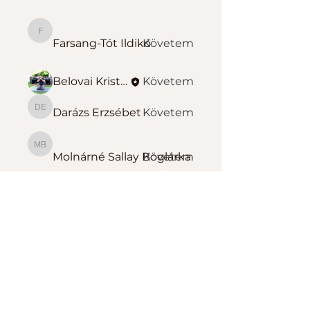
Farsang-Tót Ildikó
Farsang-Tót Ildikó
Követem
Belovai Kristóf Sportedző
Követem
Darázs Erzsébet
Követem
Darázs Erzsébet
Molnárné Sallay Boglárka
Molnárné Sallay Boglárka
Követem
Összes tag megtekintése
(139)