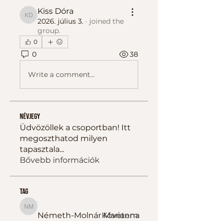
Kiss Dóra
Kiss Dóra
2026. július 3.
·
joined the
group.
0
0
38
Write a comment...
Névjegy
Üdvözöllek a csoportban! Itt
megoszthatod milyen
tapasztala
...
Bővebb információk
tag
Németh-Molnár Marianna
Németh-Molnár Marianna
Követem