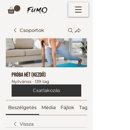
Csoportok
Próba hét (kezdő)
Nyilvános
·
139 tag
Csatlakozás
Beszélgetés
Média
Fájlok
Tagok
Vissza