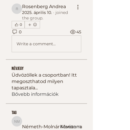
Rosenberg Andrea
Rosenberg Andrea
2025. április 10.
·
joined
the group.
0
0
45
Write a comment...
Névjegy
Üdvözöllek a csoportban! Itt
megoszthatod milyen
tapasztala
...
Bővebb információk
tag
Németh-Molnár Marianna
Németh-Molnár Marianna
Követem