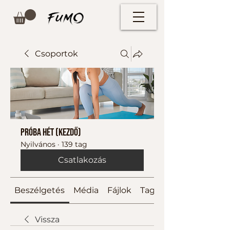
Csoportok
Próba hét (kezdő)
Nyilvános
·
139 tag
Csatlakozás
Beszélgetés
Média
Fájlok
Tagok
Vissza