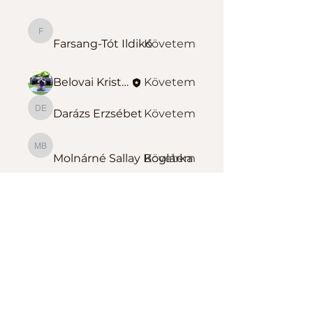
Farsang-Tót Ildikó
Farsang-Tót Ildikó
Követem
Belovai Kristóf Sportedző
Követem
Darázs Erzsébet
Követem
Darázs Erzsébet
Molnárné Sallay Boglárka
Molnárné Sallay Boglárka
Követem
Összes tag megtekintése
(139)