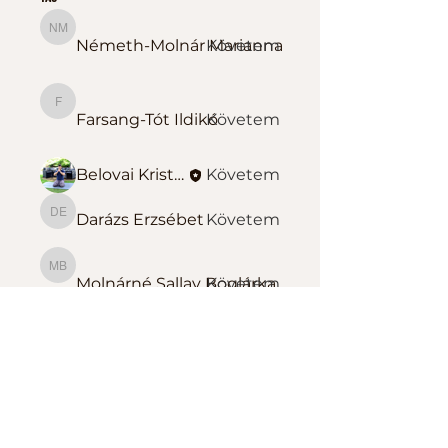
Németh-Molnár Marianna
Németh-Molnár Marianna
Követem
Farsang-Tót Ildikó
Farsang-Tót Ildikó
Követem
Belovai Kristóf Sportedző
Követem
Darázs Erzsébet
Követem
Darázs Erzsébet
Molnárné Sallay Boglárka
Molnárné Sallay Boglárka
Követem
Összes tag megtekintése
(139)