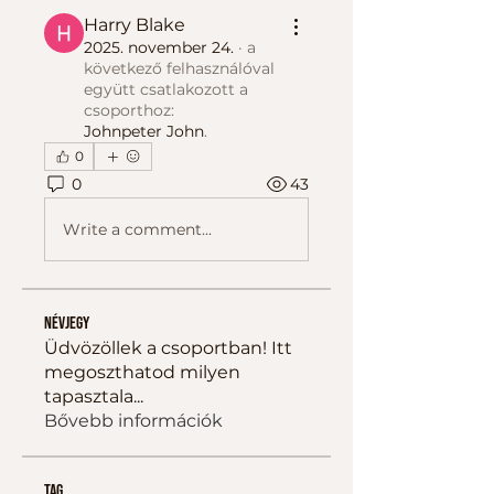
Harry Blake
2025. november 24.
·
a
következő felhasználóval
együtt csatlakozott a
csoporthoz:
Johnpeter John
.
0
0
43
Write a comment...
Névjegy
Üdvözöllek a csoportban! Itt
megoszthatod milyen
tapasztala
...
Bővebb információk
tag