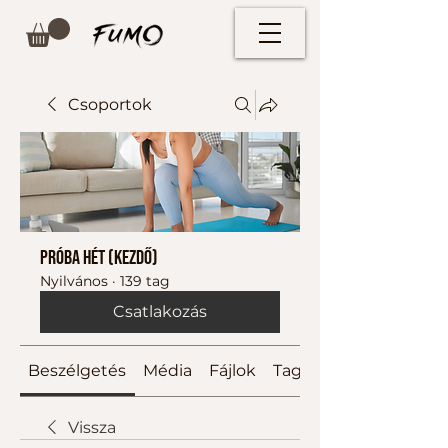
Csoportok
Próba hét (kezdő)
Nyilvános
·
139 tag
Csatlakozás
Beszélgetés
Média
Fájlok
Tagok
Vissza