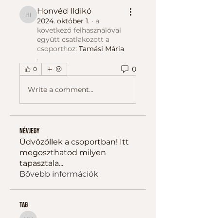
Honvéd Ildikó
Honvéd Ildikó
2024. október 1.
·
a
következő felhasználóval
együtt csatlakozott a
csoporthoz:
Tamási Mária
.
0
0
Write a comment...
Névjegy
Üdvözöllek a csoportban! Itt
megoszthatod milyen
tapasztala
...
Bővebb információk
tag