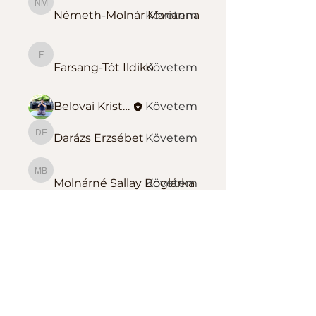
Németh-Molnár Marianna
Németh-Molnár Marianna
Követem
Farsang-Tót Ildikó
Farsang-Tót Ildikó
Követem
Belovai Kristóf Sportedző
Követem
Darázs Erzsébet
Követem
Darázs Erzsébet
Molnárné Sallay Boglárka
Molnárné Sallay Boglárka
Követem
Összes tag megtekintése
(139)