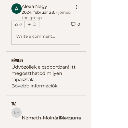
Alexa Nagy
2024. február 28.
·
joined
the group.
0
0
Write a comment...
Névjegy
Üdvözöllek a csoportban! Itt
megoszthatod milyen
tapasztala
...
Bővebb információk
tag
Németh-Molnár Marianna
Németh-Molnár Marianna
Követem