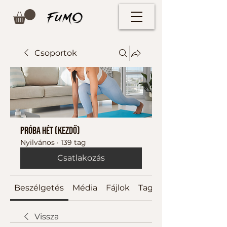
Csoportok
Próba hét (kezdő)
Nyilvános
·
139 tag
Csatlakozás
Beszélgetés
Média
Fájlok
Tagok
Vissza