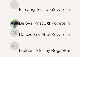
Farsang-Tót Ildikó
Farsang-Tót Ildikó
Követem
Belovai Kristóf Sportedző
Követem
Darázs Erzsébet
Követem
Darázs Erzsébet
Molnárné Sallay Boglárka
Molnárné Sallay Boglárka
Követem
Összes tag megtekintése
(139)