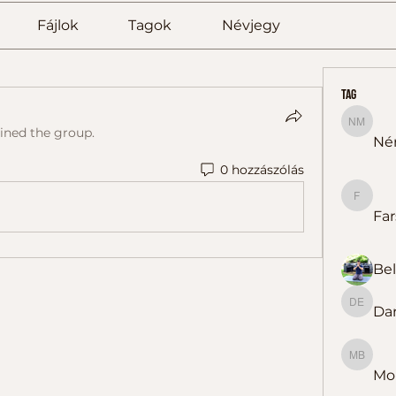
Fájlok
Tagok
Névjegy
tag
Németh
oined the group.
Né
0 hozzászólás
Farsang
Far
Dar
Darázs 
Molnárn
Mol