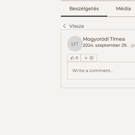
Beszélgetés
Média
Vissza
Mogyoródi Tímea
2024. szeptember 29.
·
j
Mogyoródi Tímea
0
Write a comment...