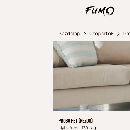
Kezdőlap
Csoportok
Pr
Próba hét (kezdő)
Nyilvános
·
139 tag