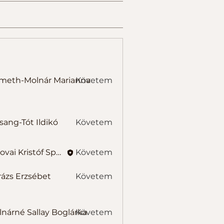
-Molnár Marianna
meth-Molnár Marianna
Követem
-Tót Ildikó
sang-Tót Ildikó
Követem
Belovai Kristóf Sportedző
Követem
ázs Erzsébet
Követem
Erzsébet
é Sallay Boglárka
nárné Sallay Boglárka
Követem