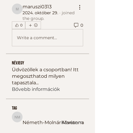
maruszi0313
maruszi0313
2024. október 29.
·
joined
the group.
0
0
Write a comment...
Névjegy
Üdvözöllek a csoportban! Itt
megoszthatod milyen
tapasztala
...
Bővebb információk
tag
Németh-Molnár Marianna
Németh-Molnár Marianna
Követem