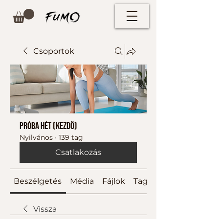
Csoportok
Próba hét (kezdő)
Nyilvános
·
139 tag
Csatlakozás
Beszélgetés
Média
Fájlok
Tagok
Vissza