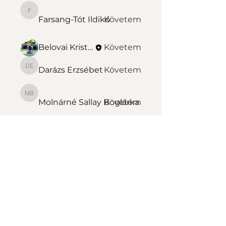
Farsang-Tót Ildikó
Farsang-Tót Ildikó
Követem
Belovai Kristóf Sportedző
Követem
Darázs Erzsébet
Követem
Darázs Erzsébet
Molnárné Sallay Boglárka
Molnárné Sallay Boglárka
Követem
Összes tag megtekintése
(139)