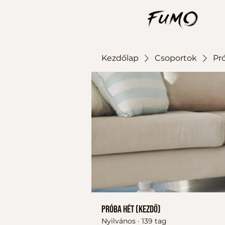
Kezdőlap
Csoportok
Pr
Próba hét (kezdő)
Nyilvános
·
139 tag