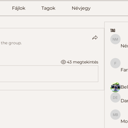
Fájlok
Tagok
Névjegy
tag
Németh
 the group.
Né
43 megtekintés
Farsang
Far
Dar
Darázs 
Molnárn
Mol