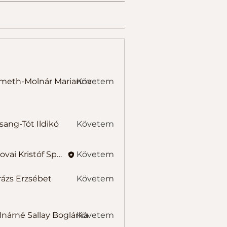
-Molnár Marianna
meth-Molnár Marianna
Követem
-Tót Ildikó
sang-Tót Ildikó
Követem
Belovai Kristóf Sportedző
Követem
ázs Erzsébet
Követem
Erzsébet
é Sallay Boglárka
nárné Sallay Boglárka
Követem