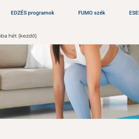
EDZÉS programok
FUMO szék
ES
óba hét (kezdő)