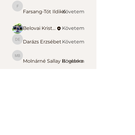
Farsang-Tót Ildikó
Farsang-Tót Ildikó
Követem
Belovai Kristóf Sportedző
Követem
Darázs Erzsébet
Követem
Darázs Erzsébet
Molnárné Sallay Boglárka
Molnárné Sallay Boglárka
Követem
Összes tag megtekintése
(140)