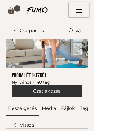
Csoportok
Próba hét (kezdő)
Nyilvános
·
140 tag
Csatlakozás
Beszélgetés
Média
Fájlok
Tagok
Vissza