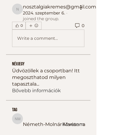
nosztalgiakremes@gmail.com
nosztalgiakremes@gmail.com
2024. szeptember 6.
·
joined the group.
0
0
Write a comment...
Névjegy
Üdvözöllek a csoportban! Itt
megoszthatod milyen
tapasztala
...
Bővebb információk
tag
Németh-Molnár Marianna
Németh-Molnár Marianna
Követem