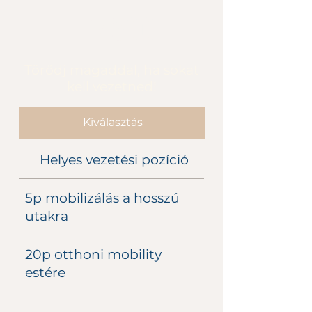
Ft
4500
Törődj magaddal, ha sokat
kell vezetned!
Kiválasztás
Helyes vezetési pozíció
5p mobilizálás a hosszú
utakra
20p otthoni mobility
estére