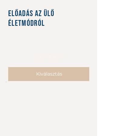
Előadás az ülő
életmódról
0 Ft
Ft
0
INGYENES
Kiválasztás