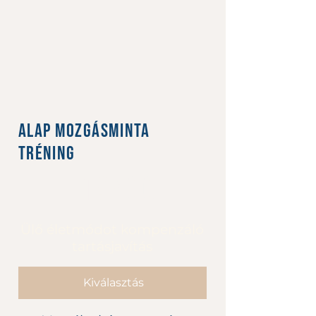
Alap Mozgásminta
Tréning
9400 Ft
Ft
9400
Ülő életmódot kompenzáló
tartásjavítás
Kiválasztás