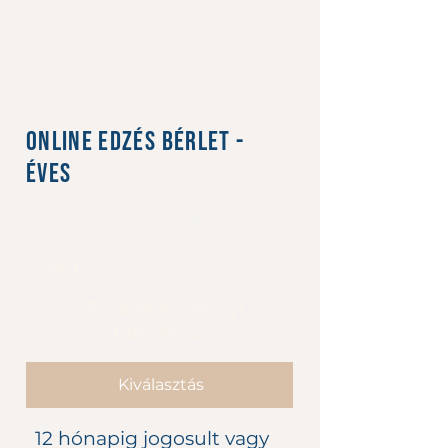
Online edzés bérlet -
Éves
98 500 Ft
Ft
98 500
Évente
-15% kedvezményt
tartalmaz
Kiválasztás
12 hónapig jogosult vagy