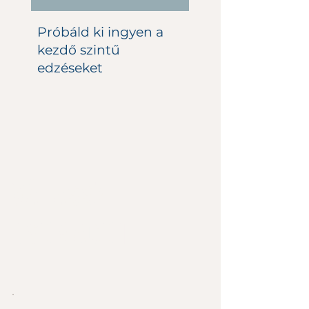
Próbáld ki ingyen a
kezdő szintű
edzéseket
Válassz
csomagot