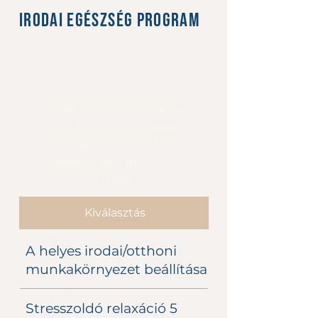
Irodai Egészség Program
9400 Ft
Ft
9400
A napi 10-14 órás ülést
lehetetlen 1-1 edzéssel
kompenzálni. Átfogó
kezelésre és rutinra van
szükség
Kiválasztás
A helyes irodai/otthoni
munkakörnyezet beállítása
Stresszoldó relaxáció 5