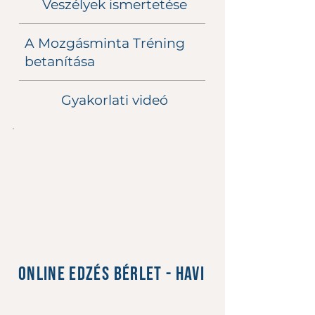
Veszélyek ismertetése
A Mozgásminta Tréning
betanítása
Gyakorlati videó
Online edzés bérlet - Havi
9400 Ft