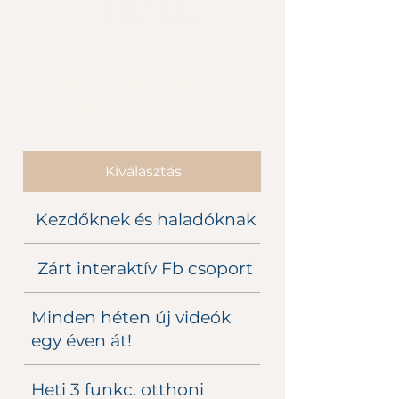
Ft
9400
Havonta
Egyedi összeállítású
holisztikus edzések,
lazítások és elmélkedések
Kiválasztás
Kezdőknek és haladóknak
Zárt interaktív Fb csoport
Minden héten új videók
egy éven át!
Heti 3 funkc. otthoni