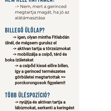
-> Nem, mert a gerinced
megtartja magát, ha jó az
alátámasztása
Billegő ülőlap?
-> igen, olyan mintha Fitlabdán
ülnél, de mégsem gurulsz el
-> aktívan tartja a törzsizmokat
-> mobilizálja a csípő, térd és
boka ízületeket
-> a csípőd kissé előre billen,
így a gerinced természetes
görbületei megtartottak =>
porckorongosok figyelem!!
Több üléspozíció?
-> nyújtja és aktívan tartja a
lábizmokat, serkenti a keringést