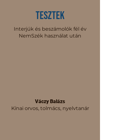
Tesztek
Interjúk és beszámolók fél év
NemSzék használat után
Váczy Balázs
Kínai orvos, tolmács, nyelvtanár