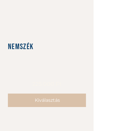
NemSzék
0 Ft
Ft
0
225.000 Ft
Kiválasztás