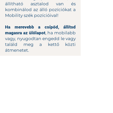
állítható asztalod van és
kombinálod az álló pozíciókat a
Mobility szék pozícióival!
Ha merevebb a csípőd, állítsd
magasra az ülőlapot
, ha mobilabb
vagy, nyugodtan engedd le vagy
találd meg a kettő közti
átmenetet.
Ahogy használod a széket,
idővel a csípőd és a bokád
lazulni fog, így fokozatosan
lejjebb engedheted az ülőlapot.
FONTOS
azonban, hogy ne
erőltesd, a térded NEM fájhat
egyszer sem. Ennek
megfelelően válaszd ki a neked