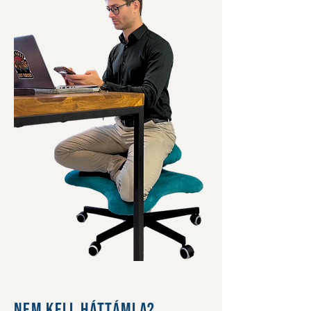
Nem kell háttámla?