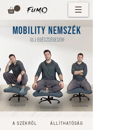
MOBility nemszék
ülj egészségesen!
A SZÉKRŐL
ÁLLÍTHATÓSÁG