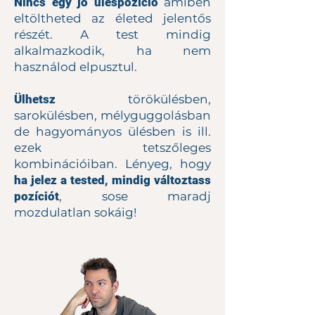
Nincs egy jó üléspozíció
amiben
eltöltheted az életed jelentős
részét. A test mindig
alkalmazkodik, ha nem
használod elpusztul.
Ülhetsz
törökülésben,
sarokülésben, mélyguggolásban
de hagyományos ülésben is ill.
ezek tetszőleges
kombinációiban. Lényeg, hogy
ha jelez a tested, mindig változtass
pozíciót
, sose maradj
mozdulatlan sokáig!