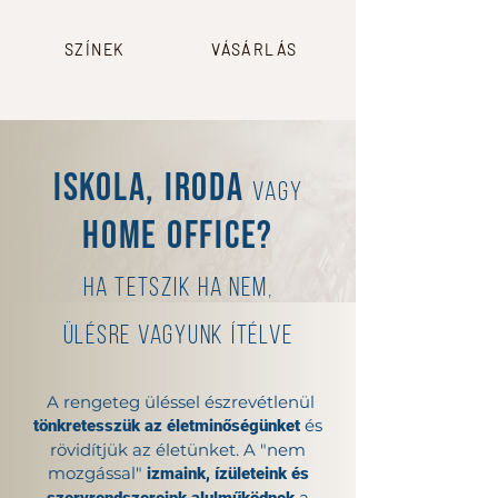
SZÍNEK
VÁSÁRLÁS
Iskola, iroda
vagy
home office?
Ha tetszik ha nem,
ülésre vagyunk ítélve
A rengeteg üléssel észrevétlenül
és
tönkretesszük az életminőségünket
rövidítjük az életünket. A "nem
mozgással"
izmaink, ízületeink és
a