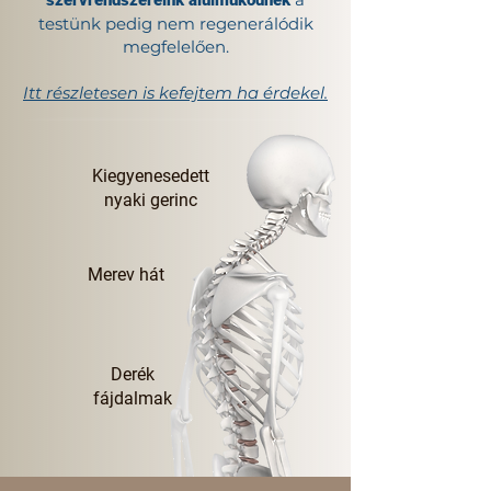
szervrendszereink alulműködnek
testünk pedig nem regenerálódik
megfelelően​.
Itt részletesen is kefejtem ha érdekel.
Kiegyenesedett
nyaki gerinc
Merev hát
Derék
fájdalmak