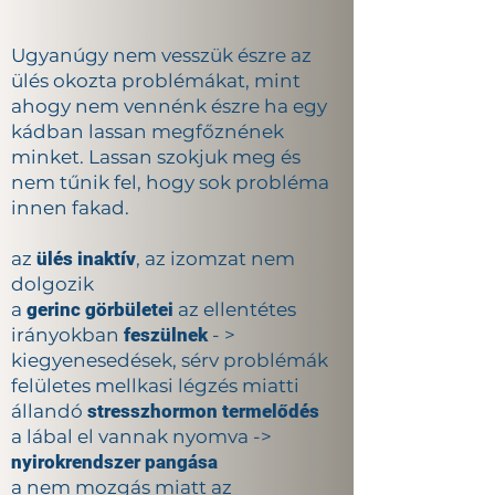
Ugyanúgy nem vesszük észre az
ülés okozta problémákat, mint
ahogy nem vennénk észre ha egy
kádban lassan megfőznének
minket. Lassan szokjuk meg és
nem tűnik fel, hogy sok probléma
innen fakad.
az
ülés inaktív
, az izomzat nem
dolgozik
a
gerinc görbületei
az ellentétes
irányokban
feszülnek
- >
kiegyenesedések, sérv problémák
felületes mellkasi légzés miatti
állandó
stresszhormon termelődés
a lábal el vannak nyomva ->
nyirokrendszer pangása
a nem mozgás miatt az