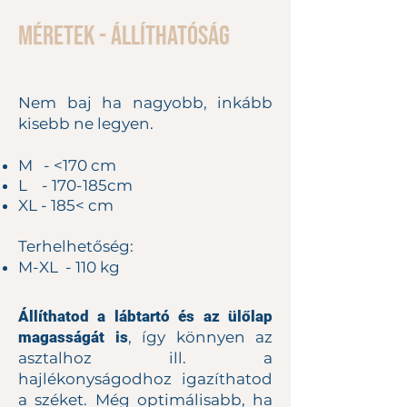
Méretek - Állíthatóság
Nem baj ha nagyobb, inkább
kisebb ne legyen.
M - <170 cm
L - 170-185cm
XL - 185< cm
Terhelhetőség:​
M-XL - 110 kg
Állíthatod a lábtartó és az ülőlap
magasságát is
, így könnyen az
asztalhoz ill. a
hajlékonyságodhoz igazíthatod
a széket. Még optimálisabb, ha