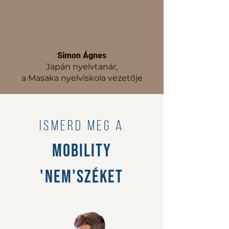
Simon Ágnes
Japán nyelvtanár,
a Masaka nyelviskola vezetője
ismerd meg a
mobility
'nem's
zéket