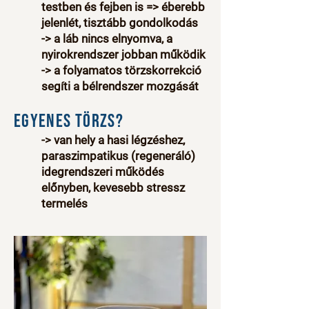
testben és fejben is => éberebb
jelenlét, tisztább gondolkodás​
-> a láb nincs elnyomva, a
nyirokrendszer jobban működik
-> a folyamatos törzskorrekció
segíti a bélrendszer mozgását
Egyenes törzs?
-> van hely a hasi légzéshez,
paraszimpatikus (regeneráló)
idegrendszeri működés
előnyben, kevesebb stressz
termelés​​