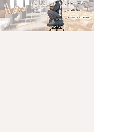
Válassz egy
előfizetéses
csomagot