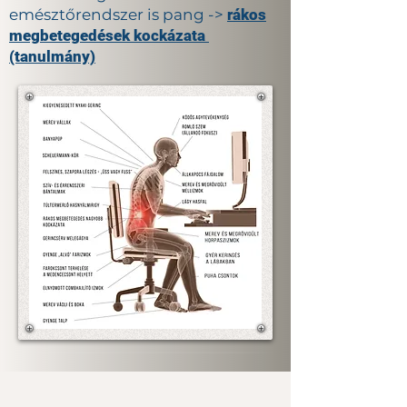
emésztőrendszer is pang ->
rákos
megbetegedések kockázata
(tanulmány)