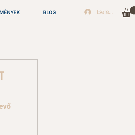
Belépés
EMÉNYEK
BLOG
t
vevő