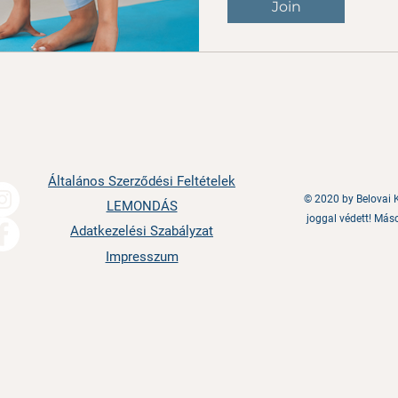
Join
Általános Szerződési Feltételek
© 2020 by Belovai K
LEMONDÁS
joggal védett! Másol
Adatkezelési Szabályzat
Impresszum