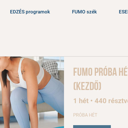
EDZÉS programok
FUMO szék
ES
FUMO próba hé
(kezdő)
1 hét
•
440 részt
PRÓBA HÉT