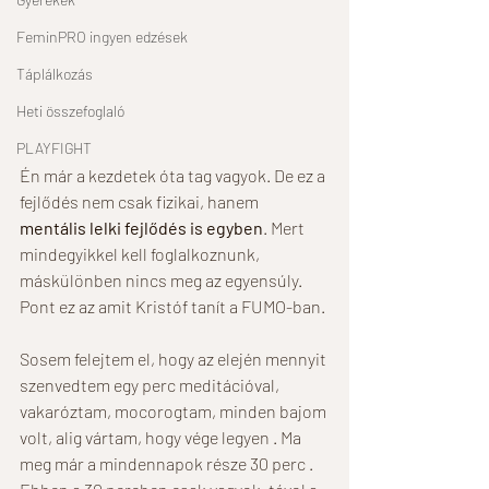
FeminPRO ingyen edzések
Táplálkozás
Heti összefoglaló
PLAYFIGHT
Én már a kezdetek óta tag vagyok. De ez a 
fejlődés nem csak fizikai, hanem 
mentális lelki fejlődés is egyben
. Mert 
mindegyikkel kell foglalkoznunk, 
máskülönben nincs meg az egyensúly. 
Pont ez az amit Kristóf tanít a FUMO-ban. 
Sosem felejtem el, hogy az elején mennyit 
szenvedtem egy perc meditációval, 
vakaróztam, mocorogtam, minden bajom 
volt, alig vártam, hogy vége legyen . Ma 
meg már a mindennapok része 30 perc . 