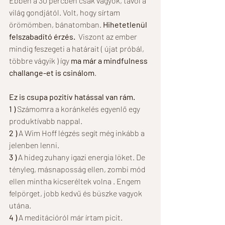
Ebben a 30 percben csak vagyok, távol a 
világ gondjától. Volt, hogy sírtam 
örömömben, bánatomban. 
Hihetetlenül 
felszabadító érzés.
  Viszont az ember 
mindig feszegeti a határait ( újat próbál, 
többre vágyik ) így 
ma már a mindfulness 
challange-et is csinálom
. 
Ez is csupa pozitív hatással van rám. 
1 )
 Számomra a koránkelés egyenlő egy 
produktívabb nappal. 
2 ) 
A Wim Hoff légzés segít még inkább a 
jelenben lenni. 
3 ) 
A hideg zuhany igazi energia löket. De 
tényleg, másnaposság ellen, zombi mód 
ellen mintha kicseréltek volna . Engem 
felpörget, jobb kedvű és büszke vagyok 
utána.  
4 ) 
A meditációról már írtam picit. 