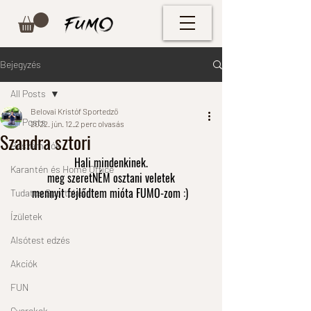
Bejegyzés
All Posts
Belovai Kristóf Sportedző
All Posts
2022. jún. 12.
2 perc olvasás
Szandra sztori
Beszámolók
Hali mindenkinek.
Karantén és Home Office
meg szeretNÉM osztani veletek
mennyit fejlődtem mióta FUMO-zom :) 
Tudatos Sportolás
Ízületek
Alsótest edzés
Akciók
FUN
Gyerekek