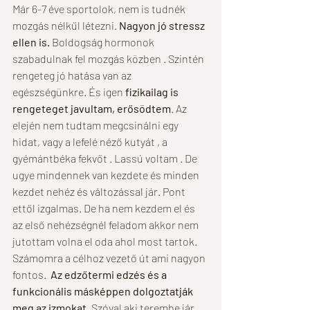
Már 6-7 éve sportolok, nem is tudnék 
mozgás nélkűl létezni. 
Nagyon jó stressz 
ellen is.
 Boldogság hormonok 
szabadulnak fel mozgás közben . Szintén 
rengeteg jó hatása van az 
egészségünkre. És igen 
fizikailag is 
rengeteget javultam, erősödtem
. Az 
elején nem tudtam megcsinálni egy 
hidat, vagy a lefelé néző kutyát , a 
gyémántbéka fekvőt . Lassú voltam . De 
ugye mindennek van kezdete és minden 
kezdet nehéz és változással jár. Pont 
ettől izgalmas. De ha nem kezdem el és 
az első nehézségnél feladom akkor nem 
jutottam volna el oda ahol most tartok. 
Számomra a célhoz vezető út ami nagyon 
fontos.  
Az edzőtermi edzés és a 
funkcionális másképpen dolgoztatják 
meg az izmokat.
 Szóval aki terembe jár, 