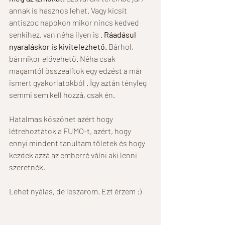
annak is hasznos lehet. Vagy kicsit 
antiszoc napokon mikor nincs kedved 
senkihez, van néha ilyen is . 
Ráadásul 
nyaraláskor is kivitelezhető.
 Bárhol, 
bármikor elővehető. Néha csak 
magamtól összealítok egy edzést a már 
ismert gyakorlatokból . Így aztán tényleg 
semmi sem kell hozzá, csak én.  
Hatalmas köszönet azért hogy 
létrehoztátok a FUMO-t, azért, hogy 
ennyi mindent tanultam tőletek és hogy 
kezdek azzá az emberré válni aki lenni 
szeretnék.   
Lehet nyálas, de leszarom. Ezt érzem :) 