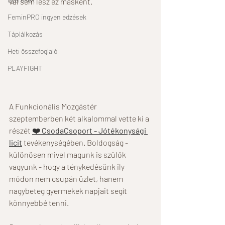
val sem lesz ez másként. 
FeminPRO ingyen edzések
Táplálkozás
Heti összefoglaló
PLAYFIGHT
A Funkcionális Mozgástér 
szeptemberben két alkalommal vette ki a 
részét 
❤️ CsodaCsoport - Jótékonysági 
licit
 tevékenységében. Boldogság - 
különösen mivel magunk is szülők 
vagyunk - hogy a ténykedésünk ily 
módon nem csupán üzlet, hanem 
nagybeteg gyermekek napjait segít 
könnyebbé tenni. 