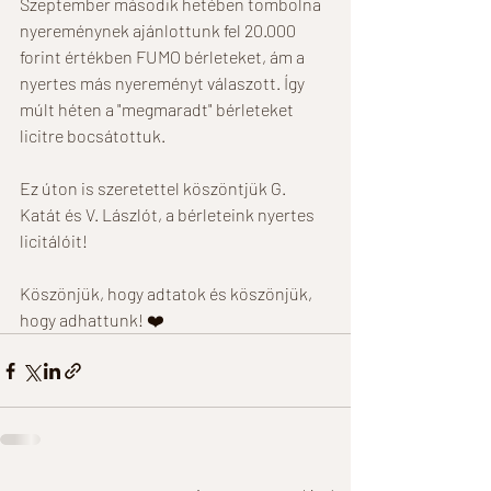
Szeptember második hetében tombolna 
nyereménynek ajánlottunk fel 20.000 
forint értékben FUMO bérleteket, ám a 
nyertes más nyereményt válaszott. Így 
múlt héten a "megmaradt" bérleteket 
licitre bocsátottuk.
Ez úton is szeretettel köszöntjük 
G. 
Katát
 és 
V. Lászlót
, a bérleteink nyertes 
licitálóit!
Köszönjük, hogy adtatok és köszönjük, 
hogy adhattunk! ❤️