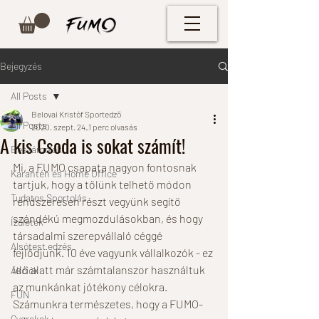
Bejegyzés
All Posts
Belovai Kristóf Sportedző
All Posts
2020. szept. 24.
1 perc olvasás
A kis Csoda is sokat számít!
Beszámolók
Mi, a FUMO csapata nagyon fontosnak 
Karantén és Home Office
tartjuk, hogy a tőlünk telhető módon 
Tudatos Sportolás
rendszeresen részt vegyünk segítő 
szándékú megmozdulásokban, és hogy 
Ízületek
társadalmi szerepvállaló céggé 
Alsótest edzés
fejlődjünk. 10 éve vagyunk vállalkozók - ez 
idő alatt már számtalanszor használtuk 
Akciók
az munkánkat jótékony célokra. 
FUN
Számunkra természetes, hogy a FUMO-
Gyerekek