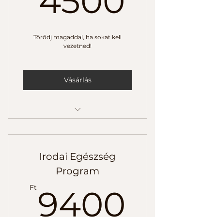
4500
Törődj magaddal, ha sokat kell
vezetned!
Vásárlás
Helyes vezetési pozíció
5p mobilizálás a hosszú utakra
Irodai Egészség
20p otthoni mobility estére
Program
9400
Ft
9400