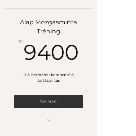
Mérd fel magad 20 percben!
Alap Mozgásminta
Tréning
9400
Ft
9400
Ülő életmódot kompenzáló
tartásjavítás
Vásárlás
Veszélyek ismertetése