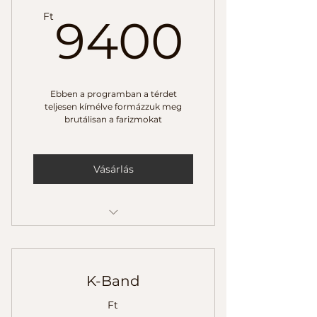
9400
10 perces meditáció
Ft
9400
Az edzések kb. 30 percesek
Bemelegítéssel, nyújtással,
légzésgyakorlatokkal
Ebben a programban a térdet
teljesen kímélve formázzuk meg
brutálisan a farizmokat
Vásárlás
10 edzés
SMR henger gyakorlat
K-Band
Zen történetek
Ft