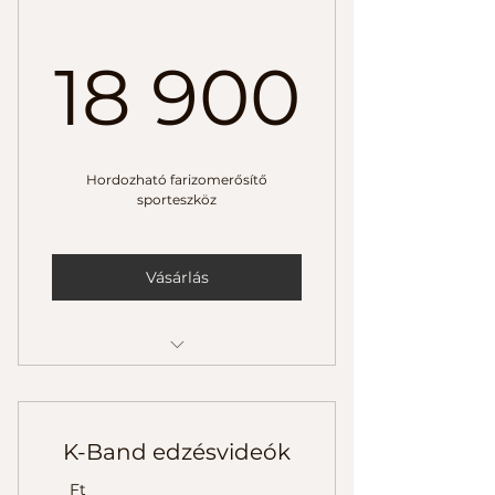
18 9
18 900
Hordozható farizomerősítő
sporteszköz
Vásárlás
Használati utasítás
1 digitális edzésterv
K-Band edzésvideók
2 edzésvideó részletes
Ft