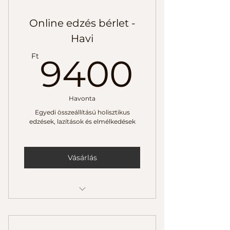
A Mozgásminta Tréning
Online edzés bérlet -
betanítása
Havi
Gyakorlati videó
9400
Ft
9400
Havonta
Egyedi összeállítású holisztikus
edzések, lazítások és elmélkedések
Vásárlás
Kezdőknek és haladóknak
Zárt interaktív Fb csoport