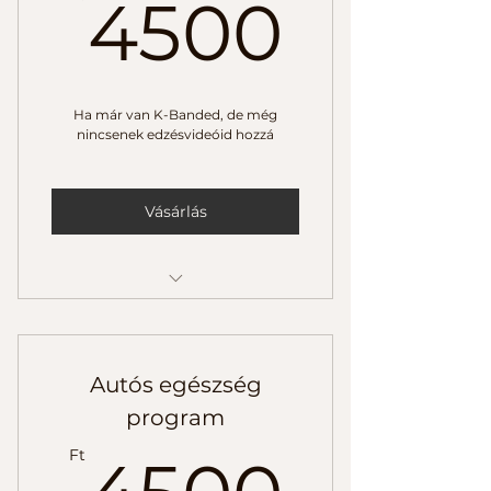
4500
4500
magyarázattal
Ha már van K-Banded, de még
nincsenek edzésvideóid hozzá
Vásárlás
Használati útmutató
1 írott edzésterv
Autós egészség
2 edzésvideó
program
4500
Ft