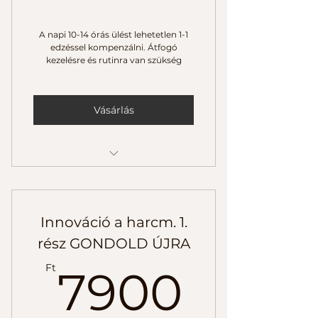
A napi 10-14 órás ülést lehetetlen 1-1
edzéssel kompenzálni. Átfogó
kezelésre és rutinra van szükség
Vásárlás
A helyes irodai/otthoni
munkakörnyezet beállítása
Stresszoldó relaxáció 5 percben
Innováció a harcm. 1.
rész GONDOLD ÚJRA
10 perces ülő mobility
7900
Ft
7900
10 perces álló mobility
20 perces otthoni mobility