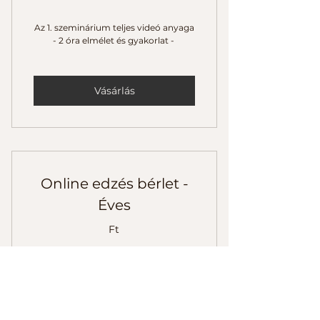
Az 1. szeminárium teljes videó anyaga
- 2 óra elmélet és gyakorlat -
Vásárlás
Online edzés bérlet -
Éves
Ft
98 500