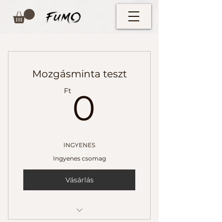
Mozgásminta teszt
0Ft
Ft
0
INGYENES
Ingyenes csomag
Vásárlás