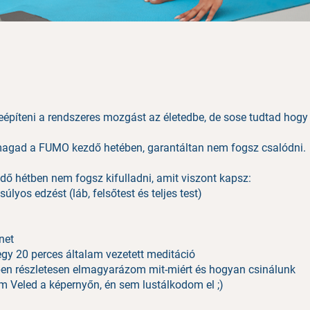
eépíteni a rendszeres mozgást az életedbe, de sose tudtad hogy
magad a FUMO kezdő hetében, garantáltan nem fogsz csalódni.
ő hétben nem fogsz kifulladni, amit viszont kapsz:
tsúlyos edzést (láb, felsőtest és teljes test)
énet
egy 20 perces általam vezetett meditáció
ben részletesen elmagyarázom mit-miért és hogyan csinálunk
em Veled a képernyőn, én sem lustálkodom el ;)