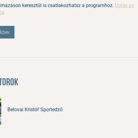
lmazáson keresztül is csatlakozhatsz a programhoz.
Ugrás az
ba
 Now
torok
Belovai Kristóf Sportedző