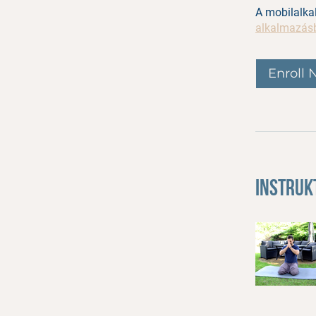
A mobilalka
alkalmazás
Enroll
Instruk