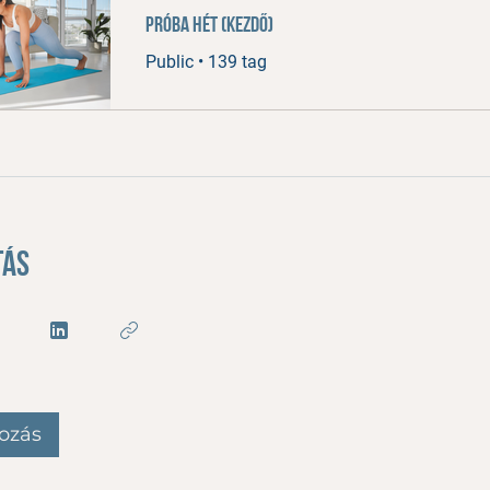
Próba hét (kezdő)
Public
•
139 tag
tás
ozás