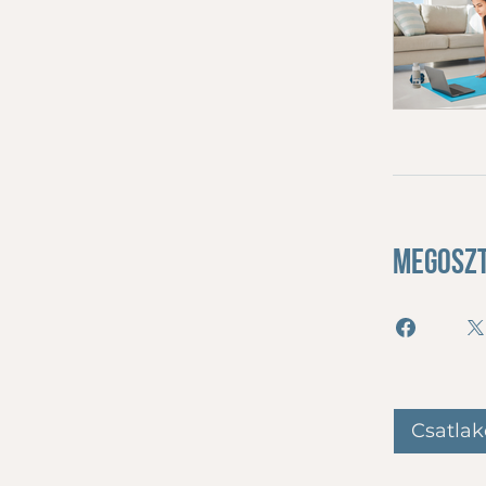
Megosz
Csatlak