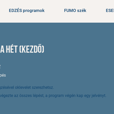
EDZÉS programok
FUMO szék
ES
a hét (kezdő)
 lépés
2
épés
zésével oklevelet szerezhetsz.
lvégezte az összes lépést, a program végén kap egy jelvényt.