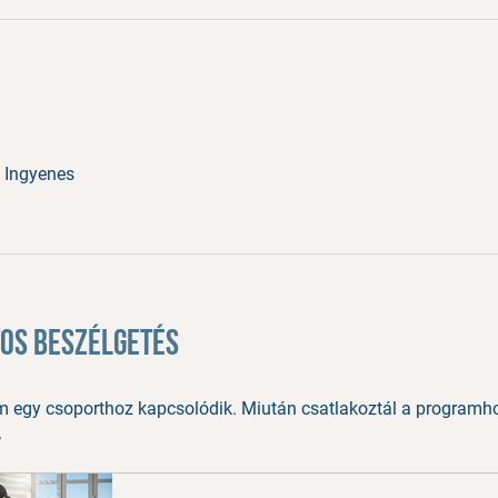
 Ingyenes
os beszélgetés
m egy csoporthoz kapcsolódik. Miután csatlakoztál a programho
.