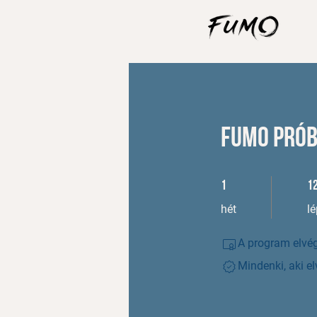
FUMO prób
1 hét
12
1
1
hét
l
A program elvég
Mindenki, aki e