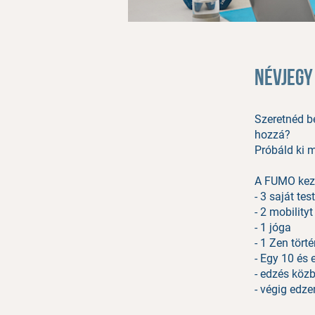
Névjegy
Szeretnéd b
hozzá?
Próbáld ki 
A FUMO kezd
- 3 saját tes
- 2 mobilityt
- 1 jóga
- 1 Zen tört
- Egy 10 és 
- edzés köz
- végig edz