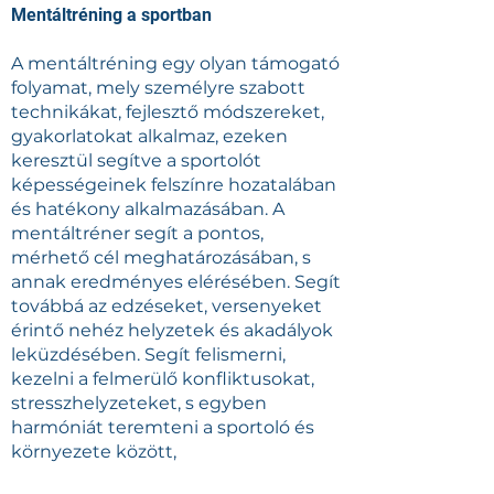
Mentáltréning a sportban
A
mentáltréning
egy olyan támogató
folyamat, mely személyre szabott
technikákat, fejlesztő módszereket,
gyakorlatokat alkalmaz, ezeken
keresztül segítve a sportolót
képességeinek felszínre hozatalában
és hatékony alkalmazásában. A
mentáltréner segít a pontos,
mérhető cél meghatározásában, s
annak eredményes elérésében. Segít
továbbá az edzéseket, versenyeket
érintő nehéz helyzetek és akadályok
leküzdésében. Segít felismerni,
kezelni a felmerülő konfliktusokat,
stresszhelyzeteket, s egyben
harmóniát teremteni a sportoló és
környezete között,
kiegyensúlyozottabbá tenni a