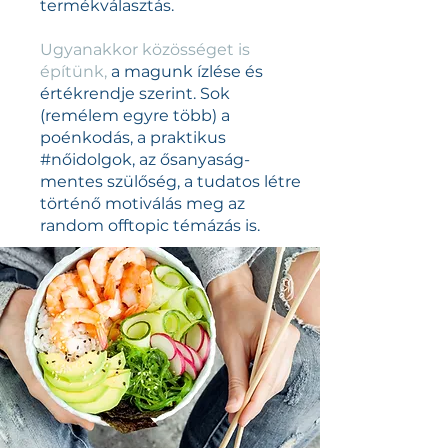
termékválasztás.
Ugyanakkor közösséget is
építünk,
a magunk ízlése és
értékrendje szerint. Sok
(remélem egyre több) a
poénkodás, a praktikus
#nőidolgok, az ősanyaság-
mentes szülőség, a tudatos létre
történő motiválás meg az
random offtopic témázás is.