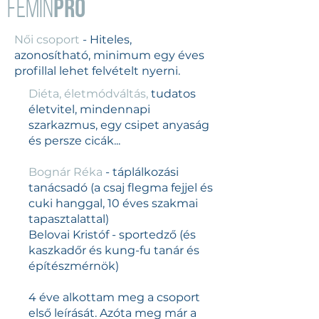
PRO
Femin
Női csoport
- Hiteles,
azonosítható, minimum egy éves
profillal lehet felvételt nyerni.
Diéta, életmódváltás,
tudatos
életvitel, mindennapi
szarkazmus, egy csipet anyaság
és persze cicák...
Bognár Réka
- táplálkozási
tanácsadó (a csaj flegma fejjel és
cuki hanggal, 10 éves szakmai
tapasztalattal)
Belovai Kristóf - sportedző (és
kaszkadőr és kung-fu tanár és
építészmérnök)
4 éve alkottam meg a csoport
első leírását. Azóta meg már a