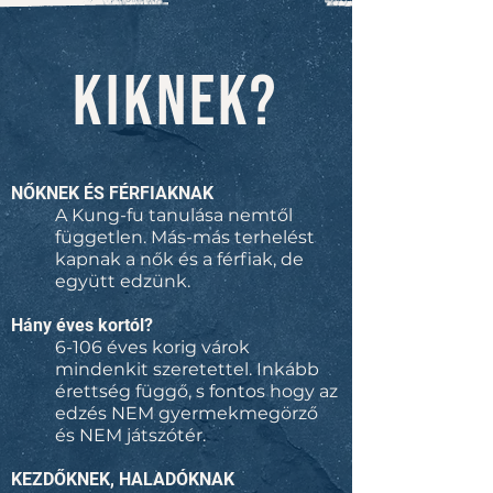
KIKNEK?
NŐKNEK ÉS FÉRFIAKNAK
A Kung-fu tanulása nemtől
független. Más-más terhelést
kapnak a nők és a férfiak, de
együtt edzünk.
Hány éves kortól?
6-106 éves korig várok
mindenkit szeretettel. Inkább
érettség függő, s fontos hogy az
edzés NEM gyermekmegörző
és NEM játszótér.
KEZDŐKNEK, HALADÓKNAK