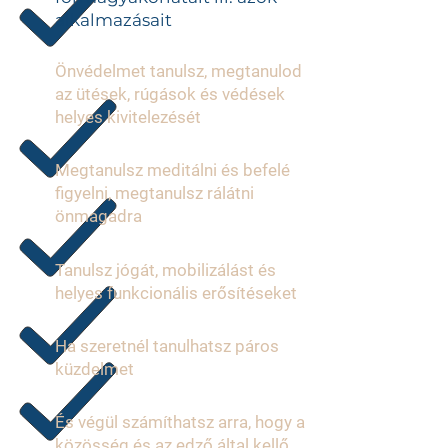
alkalmazásait
Önvédelmet tanulsz, megtanulod
az ütések, rúgások és védések
helyes kivitelezését
Megtanulsz meditálni és befelé
figyelni, megtanulsz rálátni
önmagadra
Tanulsz jógát, mobilizálást és
helyes funkcionális erősítéseket
Ha szeretnél tanulhatsz páros
küzdelmet
És végül számíthatsz arra, hogy a
közösség és az edző által kellő