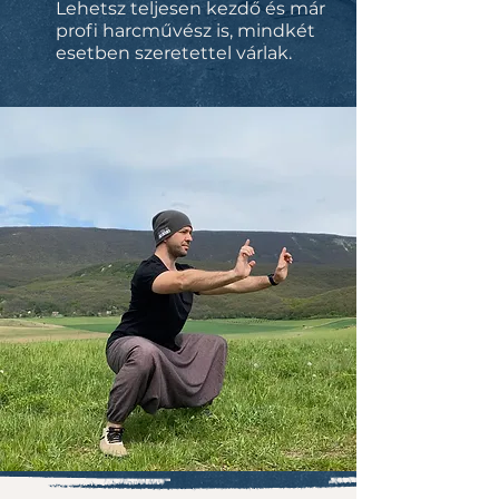
Lehetsz teljesen kezdő és már
profi harcművész is, mindkét
esetben szeretettel várlak.