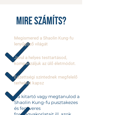
MIre számíts?
Megismered a Shaolin Kung-fu
lenyűgöző világát
Javul a helyes testtartásod,
kompenzáljuk az ülő életmódot.
Edzettségi szintednek megfelelő
terhelést kapsz
Ha kitartó vagy megtanulod a
Shaolin Kung-fu pusztakezes
és fegyveres
formagyakorlatait ill. azok