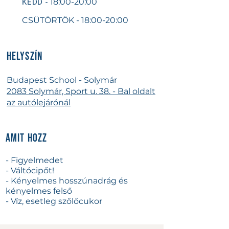
18:00-20:00
KEDD -
CSÜTÖRTÖK - 18:00-20:00
HELYSZÍN
Budapest School - Solymár
2083
Solymár, Sport u. 38. - Bal oldalt
az autólejárónál
AMIT HOZZ
- Figyelmedet
- Váltócipőt!
- Kényelmes hosszúnadrág és
kényelmes felső
- Víz, esetleg szőlőcukor