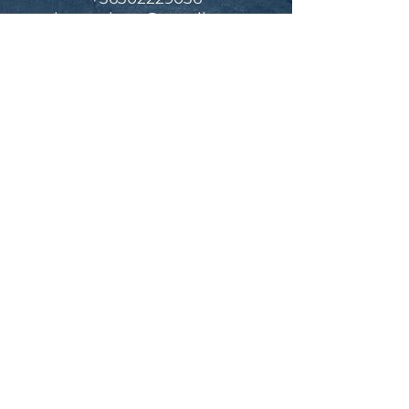
davevarkocs@gmail.com
tanár
BELOVAI KRISTÓF
Bár építészmérnökként
diplomáztam, mindig is a sport volt
az életem valós mozgatórugója.
Úszásban, kosárlabdában, Shaolin
Kung-fuban és Wushuban
versenyeztem hosszú éveken át. 2
Kung-fu világkupa győzelem és 14