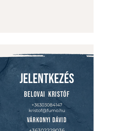
Jelentkezés
BELOVAI KRISTÓF
+36303084147
kristof@fumo.hu
várkonyi dávid
+36302229036