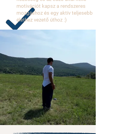
motivációt kapsz a rendszeres
mozgáshoz és egy aktív teljesebb
élethez vezető úthoz :)