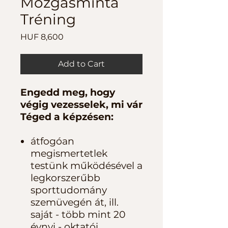
Mozgásminta
Tréning
Price
HUF 8,600
Add to Cart
Engedd meg, hogy
végig vezesselek, mi vár
Téged a képzésen:
átfogóan
megismertetlek
testünk működésével a
legkorszerűbb
sporttudomány
szemüvegén át, ill.
saját - több mint 20
évnyi - oktatói