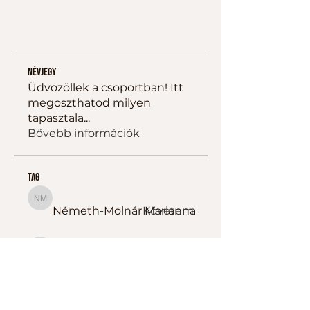
Névjegy
Üdvözöllek a csoportban! Itt
megoszthatod milyen
tapasztala
...
Bővebb információk
tag
Németh-Molnár Marianna
Németh-Molnár Marianna
Követem
Farsang-Tót Ildikó
Farsang-Tót Ildikó
Követem
Belovai Kristóf Sportedző
Követem