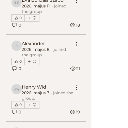
Eva Borbala Szabo
Eva Borbala Szabo
2026. május 11.
·
joined
the group.
0
0
18
Alexander
Alexander
2026. május 8.
·
joined
the group.
0
0
21
Henry Wid
Henry Wid
2026. május 7.
·
joined the
group.
0
0
19