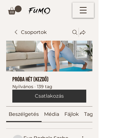
Csoportok
Próba hét (kezdő)
Nyilvános
·
139 tag
Csatlakozás
Beszélgetés
Média
Fájlok
Tagok