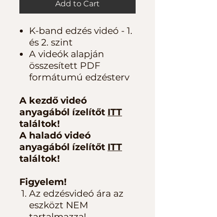
Add to Cart
K-band edzés videó - 1.
és 2. szint
A videók alapján
összesített PDF
formátumú edzésterv
A kezdő videó
anyagából ízelítőt
ITT
találtok!
A haladó videó
anyagából ízelítőt
ITT
találtok!
Figyelem!
Az edzésvideó ára az
eszközt NEM
tartalmazza!