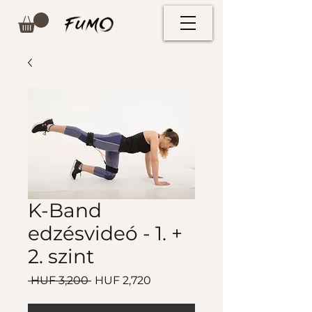
K-Band
edzésvideó - 1. +
2. szint
Regular
Sale
 HUF 3,200 
HUF 2,720
Price
Price