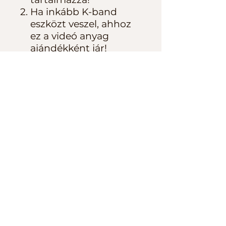
Ha inkább K-band
eszközt veszel, ahhoz
ez a videó anyag
ajándékként jár!
Általános Szerződési
Feltételek
LEMONDÁS
Adatkezelési Szabályzat
Impresszum
© 2020 by Belovai Kristóf. Az oldal minden tartalmi