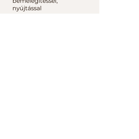
bemelegítéssel,
nyújtással
*A fitball sporteszközt a
FUMO nem biztosítja!
Győződj meg róla, hogy a
rendelkezésedre áll a
megfelelő fitball a videók
kivitelezéséhez!
Általános Szerződési
Feltételek
LEMONDÁS