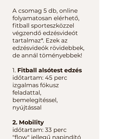
A csomag 5 db, online
folyamatosan elérhető,
fitball sporteszközzel
végzendő edzésvideót
tartalmaz*. Ezek az
edzésvideók rövidebbek,
de annál töményebbek!
1.
Fitball alsótest edzés
időtartam: 45 perc
izgalmas fókusz
feladattal,
bemelegítéssel,
nyújtással
2. Mobility
időtartam: 33 perc
"flow" jellegű napindító