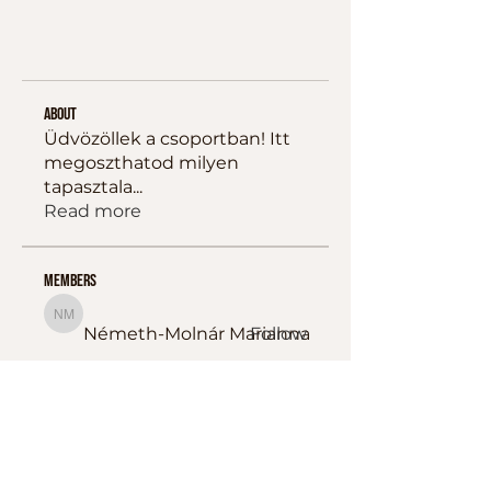
About
Üdvözöllek a csoportban! Itt
megoszthatod milyen
tapasztala
...
Read more
Members
Németh-Molnár Marianna
Németh-Molnár Marianna
Follow
Farsang-Tót Ildikó
Farsang-Tót Ildikó
Follow
Belovai Kristóf Sportedző
Follow