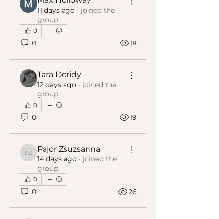
Max Holloway
11 days ago
·
joined the
group.
0
0
18
Tara Doridy
12 days ago
·
joined the
group.
0
0
19
Pajor Zsuzsanna
Pajor Zsuzsanna
14 days ago
·
joined the
group.
0
0
26