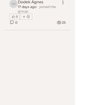
Dodek Ágnes
Dodek Ágnes
17 days ago
·
joined the
group.
0
0
25