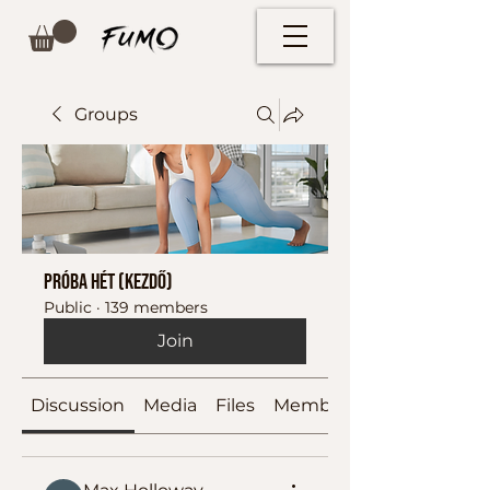
Groups
Próba hét (kezdő)
Public
·
139 members
Join
Discussion
Media
Files
Members