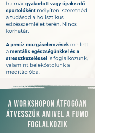
ha már
gyakorlott vagy újrakezdő
sportolóként
mélyíteni szeretnéd
a tudásod a holisztikus
edzésszemlélet terén. Nincs
korhatár.
A precíz mozgáselemzések
mellett
a
mentális egészségünkkel és a
stresszkezeléssel
is foglalkozunk,
valamint belekóstolunk a
meditációba.
A workshopon átfogóan
átvesszük amivel a FUMO
foglalkozik