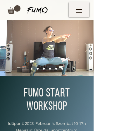
FUMO Start
workshop
Időpont: 2023. Február 4. Szombat 10-17h
Helyszín: Újbudai Sportcentrum