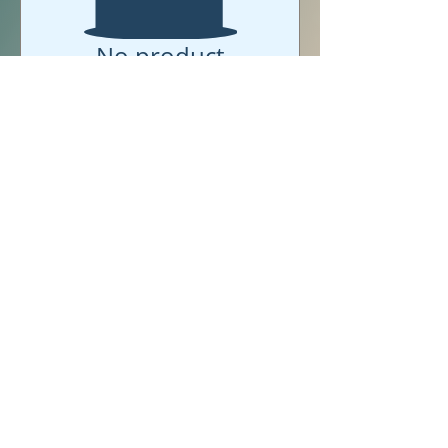
No product
2 februári workshop együtt
20% kedvezménnyel
Ha szeretnél mindkét februári