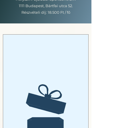
1111 Budapest, Bártfai utca 52.
Részvételi díj: 18.500 Ft / fő