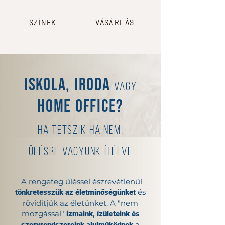
SZÍNEK
VÁSÁRLÁS
Iskola, iroda
vagy
home office?
Ha tetszik ha nem,
ülésre vagyunk ítélve
A rengeteg üléssel észrevétlenül
és
tönkretesszük az életminőségünket
rövidítjük az életünket. A "nem
mozgással"
izmaink, ízületeink és
a