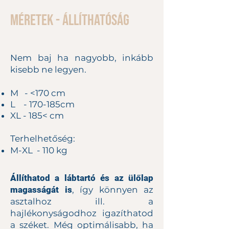
Méretek - Állíthatóság
Nem baj ha nagyobb, inkább
kisebb ne legyen.
M - <170 cm
L - 170-185cm
XL - 185< cm
Terhelhetőség:​
M-XL - 110 kg
Állíthatod a lábtartó és az ülőlap
magasságát is
, így könnyen az
asztalhoz ill. a
hajlékonyságodhoz igazíthatod
a széket. Még optimálisabb, ha