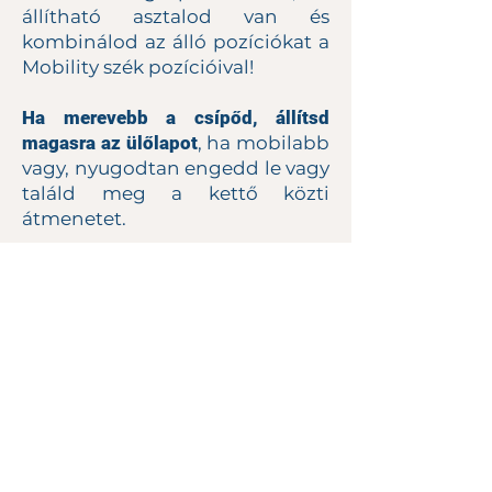
állítható asztalod van és
kombinálod az álló pozíciókat a
Mobility szék pozícióival!
Ha merevebb a csípőd, állítsd
magasra az ülőlapot
, ha mobilabb
vagy, nyugodtan engedd le vagy
találd meg a kettő közti
átmenetet.
Ahogy használod a széket,
idővel a csípőd és a bokád
lazulni fog, így fokozatosan
lejjebb engedheted az ülőlapot.
FONTOS
azonban, hogy ne
erőltesd, a térded NEM fájhat
egyszer sem. Ennek
megfelelően válaszd ki a neked