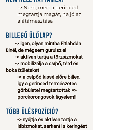
-> Nem, mert a gerinced
megtartja magát, ha jó az
alátámasztása
Billegő ülőlap?
-> igen, olyan mintha Fitlabdán
ülnél, de mégsem gurulsz el
-> aktívan tartja a törzsizmokat
-> mobilizálja a csípő, térd és
boka ízületeket
-> a csípőd kissé előre billen,
így a gerinced természetes
görbületei megtartottak =>
porckorongosok figyelem!!
Több üléspozíció?
-> nyújtja és aktívan tartja a
lábizmokat, serkenti a keringést