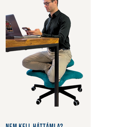
Nem kell háttámla?