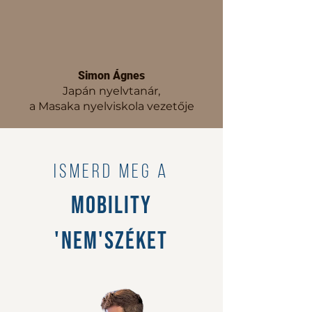
Simon Ágnes
Japán nyelvtanár,
a Masaka nyelviskola vezetője
ismerd meg a
mobility
'nem's
zéket