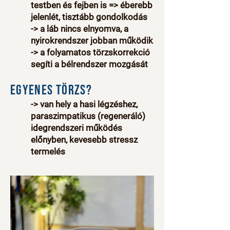
testben és fejben is => éberebb
jelenlét, tisztább gondolkodás​
-> a láb nincs elnyomva, a
nyirokrendszer jobban működik
-> a folyamatos törzskorrekció
segíti a bélrendszer mozgását
Egyenes törzs?
-> van hely a hasi légzéshez,
paraszimpatikus (regeneráló)
idegrendszeri működés
előnyben, kevesebb stressz
termelés​​