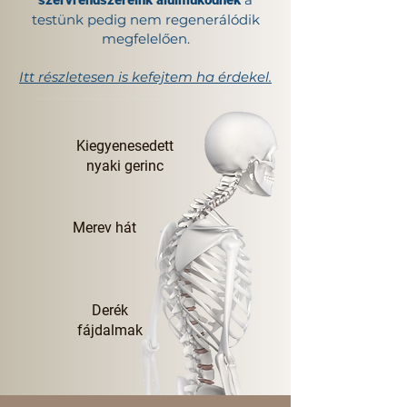
szervrendszereink alulműködnek
testünk pedig nem regenerálódik
megfelelően​.
Itt részletesen is kefejtem ha érdekel.
Kiegyenesedett
nyaki gerinc
Merev hát
Derék
fájdalmak