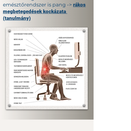
emésztőrendszer is pang ->
rákos
megbetegedések kockázata
(tanulmány)