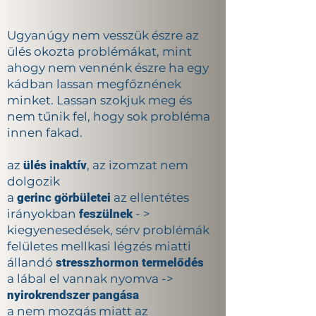
Ugyanúgy nem vesszük észre az
ülés okozta problémákat, mint
ahogy nem vennénk észre ha egy
kádban lassan megfőznének
minket. Lassan szokjuk meg és
nem tűnik fel, hogy sok probléma
innen fakad.
az
ülés inaktív
, az izomzat nem
dolgozik
a
gerinc görbületei
az ellentétes
irányokban
feszülnek
- >
kiegyenesedések, sérv problémák
felületes mellkasi légzés miatti
állandó
stresszhormon termelődés
a lábal el vannak nyomva ->
nyirokrendszer pangása
a nem mozgás miatt az