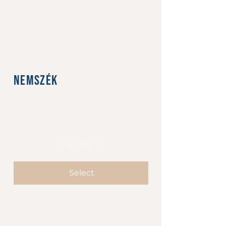
NemSzék
HUF 0
HUF
0
225.000 Ft
Select