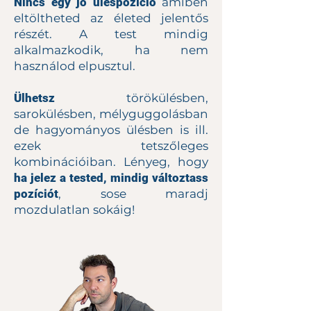
Nincs egy jó üléspozíció
amiben
eltöltheted az életed jelentős
részét. A test mindig
alkalmazkodik, ha nem
használod elpusztul.
Ülhetsz
törökülésben,
sarokülésben, mélyguggolásban
de hagyományos ülésben is ill.
ezek tetszőleges
kombinációiban. Lényeg, hogy
ha jelez a tested, mindig változtass
pozíciót
, sose maradj
mozdulatlan sokáig!