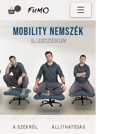
MOBility nemszék
ülj egészségesen!
A SZÉKRŐL
ÁLLÍTHATÓSÁG