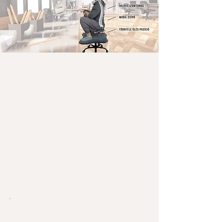
Válassz egy
előfizetéses
csomagot