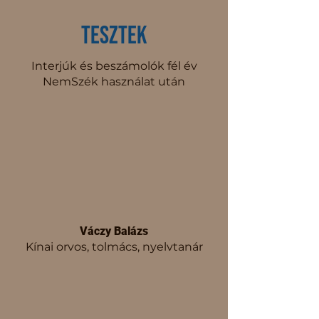
Tesztek
Interjúk és beszámolók fél év
NemSzék használat után
Váczy Balázs
Kínai orvos, tolmács, nyelvtanár