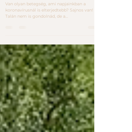
Vigyázz, ez a betegség a koronavírusnál is
jobban „fertőz”!
Van olyan betegség, ami napjainkban a
koronavírusnál is elterjedtebb? Sajnos van!
Talán nem is gondolnád, de a
gerincprobléma sokkal több...