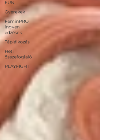
FUN
Gyerekek
FeminPRO
ingyen
edzések
Táplálkozás
Heti
összefoglaló
PLAYFIGHT