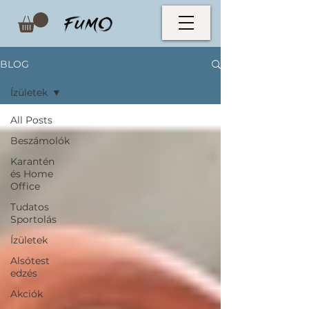
BLOG
Ízületek
All Posts
Beszámolók
Karantén
és Home
Office
Tudatos
Sportolás
Ízületek
Alsótest
edzés
Akciók