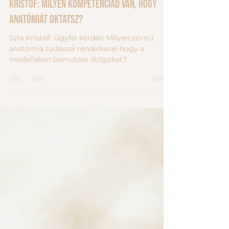
2022. márc. 26.
2 perc olvasás
Kristóf: milyen kompetenciád van, hogy
anatómiát oktatsz?
Szia Kristóf! Ügyfél kérdés: Milyen szintű
anatómia tudással rendelkezel hogy a
modelleken bemutass dolgokat?